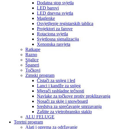
Dodatna stop svjetla
LED barovi
LED dnevna svjetla
Maglenke
Osvjetljenje registarskih tablica
Projektori za farove
Rotaciona svjetla
Svjetlosna signalizacija
Xenonska rasvjeta
Ratkape
Razno
Sijalice
Španeri
Točkovi
Zimski program
Čistači za snijeg i led
Lanci i kandže za snijeg
Mjerači rashladne tečnosti
Navlake za točkove protiv proklizavanja
Nosači za skije i snowboard
Sredstva za sprečavanje smrzavanja
Zaštite za vjetrobransko staklo
ALU FELUGE
Teretni program
Alati i oprema za održavanje