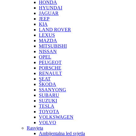
HONDA
HYUNDAI
JAGUAR
JEEP
KIA
LAND ROVER
LEXUS
MAZDA
MITSUBISHI
NISSAN
OPEL
PEUGEOT
PORSCHE
RENAULT
SEAT
ŠKODA
SSANYONG
SUBARU
SUZUKI
TESLA
TOYOTA
VOLKSWAGEN
VOLVO
Rasvjeta
Ambijentalna led svjetla