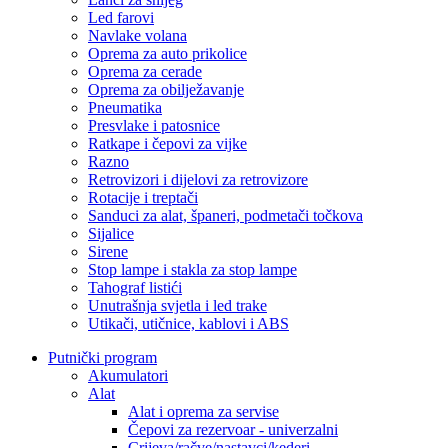
Led farovi
Navlake volana
Oprema za auto prikolice
Oprema za cerade
Oprema za obilježavanje
Pneumatika
Presvlake i patosnice
Ratkape i čepovi za vijke
Razno
Retrovizori i dijelovi za retrovizore
Rotacije i treptači
Sanduci za alat, španeri, podmetači točkova
Sijalice
Sirene
Stop lampe i stakla za stop lampe
Tahograf listići
Unutrašnja svjetla i led trake
Utikači, utičnice, kablovi i ABS
Putnički program
Akumulatori
Alat
Alat i oprema za servise
Čepovi za rezervoar - univerzalni
Crijeva/račve/nastavci/kederi