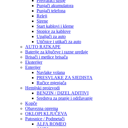
Pretvarači struje
Punjači akumulatora
Punjači telefona
Releji
Sirene
Start kablovi i kleme
Stopice za kablove
Upaljači za auto
Utičnice i utikači za auto
AUTO RATKAPE
Baterije za ključeve i razne uređaje
Brisači i metlice brisača
Eksterijer
Enterijer
Navlake volana
PRESVLAKE ZA SJEDISTA
Ručice mjenjača
Hemijski proizvodi
BENZIN / DIZEL ADITIVI
Sredstva za pranje i održavanje
Kopče
Obavezna oprema
OKLOPI KLJUČEVA
Patosnice / Podmetači
ALFA ROMEO