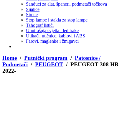
Sanduci za alat, španeri, podmetači točkova
Sijalice
Sirene
Stop lampe i stakla za stop lampe
Tahograf listići
Unutrašnja svjetla i led trake
Utikači, utičnice, kablovi i ABS
Farovi, maglenke i žmigavci
Home
/
Putnički program
/
Patosnice /
Podmetači
/
PEUGEOT
/ PEUGEOT 308 HB
2022-