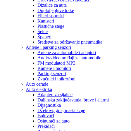
Dizalice za auta
Duploljepljive trake
Filteri sportski
Kanisteri
Plastične stege
Šelne
Španeri
Sredstva za održavanje pneumatika
Antene i parking senzori
Antene za automobile i adapteri
Audio/video uređaji za automobile
FM modulatori MP3
Kamere i monitori
Parking senzori
Zvučnici i mikrofoni
Auto cerade
Auto elektrika
Adapteri za sijalice
Daljinska zaključavanja, brave i alarmi
Dijagnostika
Džekovi, grla, inastalacije
Ispitivači
Osigurači za auto
Prekidači