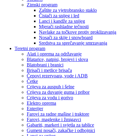
Zimski program
Zaštite za vjetrobransko staklo
Čistači za snijeg i led
Lanci i kandže za snijeg
Mjerači rashladne tečnosti
Navlake za točkove protiv proklizavanja
Nosači za skije i snowboard
Sredstva za sprečavanje smrzavanja
Teretni program
Alati i oprema za održavanje
Blatarice, natpisi, brojevi i slova
Blatobrani i branici
Brisači i metlice brisača
Čepovi rezervoara, vode i ADB
Četke
Crijeva za auspuh i šelne
Crijeva za duvanje guma i pribor
Crijeva za vodu i gorivo
Elektro oprema
Enterijer
Farovi za radne mašine i traktore
Farovi, maglenke i žmigavci
Gabariti, markeri i svjetla za tablice
Gumeni nosači, zakačke i odbojnici
Lanci za snijeg