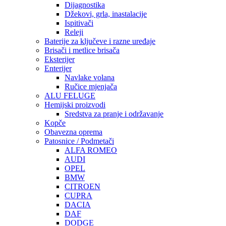
Dijagnostika
Džekovi, grla, inastalacije
Ispitivači
Releji
Baterije za ključeve i razne uređaje
Brisači i metlice brisača
Eksterijer
Enterijer
Navlake volana
Ručice mjenjača
ALU FELUGE
Hemijski proizvodi
Sredstva za pranje i održavanje
Kopče
Obavezna oprema
Patosnice / Podmetači
ALFA ROMEO
AUDI
OPEL
BMW
CITROEN
CUPRA
DACIA
DAF
DODGE