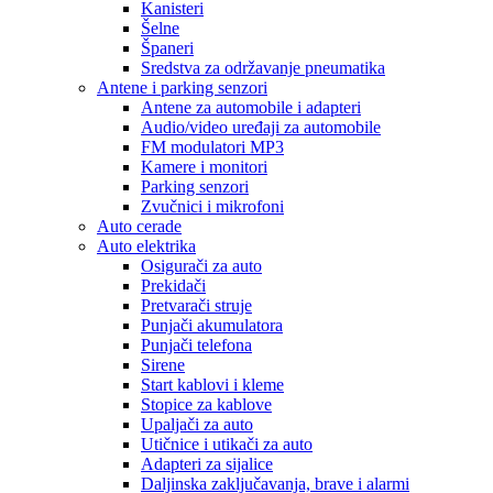
Kanisteri
Šelne
Španeri
Sredstva za održavanje pneumatika
Antene i parking senzori
Antene za automobile i adapteri
Audio/video uređaji za automobile
FM modulatori MP3
Kamere i monitori
Parking senzori
Zvučnici i mikrofoni
Auto cerade
Auto elektrika
Osigurači za auto
Prekidači
Pretvarači struje
Punjači akumulatora
Punjači telefona
Sirene
Start kablovi i kleme
Stopice za kablove
Upaljači za auto
Utičnice i utikači za auto
Adapteri za sijalice
Daljinska zaključavanja, brave i alarmi