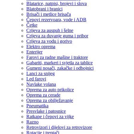
Blatarice, natpisi, brojevi i slova
Blatobrani i branici
Brisači i metlice brisača
Čepovi rezervoara, vode i ADB
Četke
Crijeva za auspuh i šelne
Crijeva za duvanje guma i pribor
Crijeva za vodu i gorivo
Elektro oprema
Enterijer
Farovi za radne mašine i traktore
Gabariti, markeri i svjetla za tablice
Gumeni nosači, zakačke i odbojnici
Lanci za snijeg
Led farovi
Navlake volana
Oprema za auto prikolice
Oprema za cerade
Oprema za obilježavanje
Pneumatika
Presvlake i patosnice
Ratkape i čepovi za vijke
Razno
Retrovizori i dijelovi za retrovizore
Rotacije i treptači