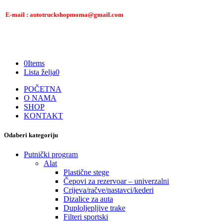
E-mail : autotruckshopmoma@gmail.com
0
Items
Lista želja
0
POČETNA
O NAMA
SHOP
KONTAKT
Odaberi kategoriju
Putnički program
Alat
Plastične stege
Čepovi za rezervoar – univerzalni
Crijeva/račve/nastavci/kederi
Dizalice za auta
Duploljepljive trake
Filteri sportski