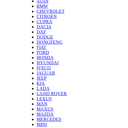
AUDI
BMW
CHEVROLET
CITROEN
CUPRA
DACIA
DAF
DODGE
DONGFENG
FIAT
FORD
HONDA
HYUNDAI
IVECO
JAGUAR
JEEP
KIA
LADA
LAND ROVER
LEXUS
MAN
MAXUS
MAZDA
MERCEDES
MINI