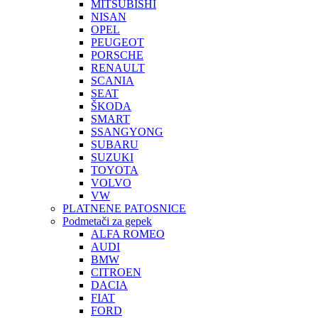
MITSUBISHI
NISAN
OPEL
PEUGEOT
PORSCHE
RENAULT
SCANIA
SEAT
ŠKODA
SMART
SSANGYONG
SUBARU
SUZUKI
TOYOTA
VOLVO
VW
PLATNENE PATOSNICE
Podmetači za gepek
ALFA ROMEO
AUDI
BMW
CITROEN
DACIA
FIAT
FORD