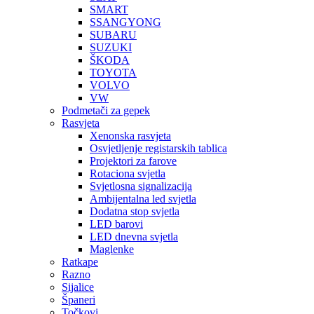
SMART
SSANGYONG
SUBARU
SUZUKI
ŠKODA
TOYOTA
VOLVO
VW
Podmetači za gepek
Rasvjeta
Xenonska rasvjeta
Osvjetljenje registarskih tablica
Projektori za farove
Rotaciona svjetla
Svjetlosna signalizacija
Ambijentalna led svjetla
Dodatna stop svjetla
LED barovi
LED dnevna svjetla
Maglenke
Ratkape
Razno
Sijalice
Španeri
Točkovi