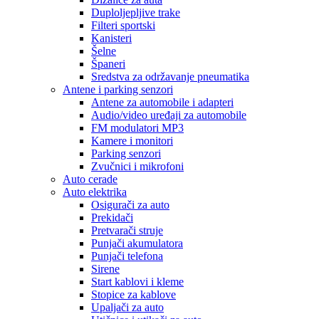
Duploljepljive trake
Filteri sportski
Kanisteri
Šelne
Španeri
Sredstva za održavanje pneumatika
Antene i parking senzori
Antene za automobile i adapteri
Audio/video uređaji za automobile
FM modulatori MP3
Kamere i monitori
Parking senzori
Zvučnici i mikrofoni
Auto cerade
Auto elektrika
Osigurači za auto
Prekidači
Pretvarači struje
Punjači akumulatora
Punjači telefona
Sirene
Start kablovi i kleme
Stopice za kablove
Upaljači za auto