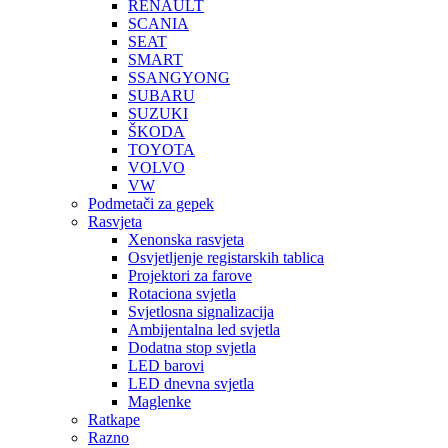
RENAULT
SCANIA
SEAT
SMART
SSANGYONG
SUBARU
SUZUKI
ŠKODA
TOYOTA
VOLVO
VW
Podmetači za gepek
Rasvjeta
Xenonska rasvjeta
Osvjetljenje registarskih tablica
Projektori za farove
Rotaciona svjetla
Svjetlosna signalizacija
Ambijentalna led svjetla
Dodatna stop svjetla
LED barovi
LED dnevna svjetla
Maglenke
Ratkape
Razno