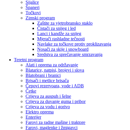
Sijalice
Španeri
Točkovi
Zimski program
Zaštite za vjetrobransko staklo
Čistači za snijeg i led
Lanci i kandže za snijeg
Mjerači rashladne tečnosti
Navlake za točkove protiv proklizavanja
Nosači za skije i snowboard
Sredstva za sprečavanje smrzavanja
Teretni program
Alati i oprema za održavanje
Blatarice, natpisi, brojevi i slova
Blatobrani i branici
Brisači i metlice brisača
Čepovi rezervoara, vode i ADB
Četke
Crijeva za auspuh i šelne
Crijeva za duvanje guma i pribor
Crijeva za vodu i gorivo
Elektro oprema
Enterijer
Farovi za radne mašine i traktore
Farovi, maglenke i žmigavci