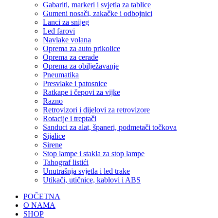
Gabariti, markeri i svjetla za tablice
Gumeni nosači, zakačke i odbojnici
Lanci za snijeg
Led farovi
Navlake volana
Oprema za auto prikolice
Oprema za cerade
Oprema za obilježavanje
Pneumatika
Presvlake i patosnice
Ratkape i čepovi za vijke
Razno
Retrovizori i dijelovi za retrovizore
Rotacije i treptači
Sanduci za alat, španeri, podmetači točkova
Sijalice
Sirene
Stop lampe i stakla za stop lampe
Tahograf listići
Unutrašnja svjetla i led trake
Utikači, utičnice, kablovi i ABS
POČETNA
O NAMA
SHOP