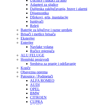
Utičnice i utikači za auto
Adapteri za sijalice
Daljinska zaključavanja, brave i alarmi
Dijagnostika
Džekovi, grla, inastalacije
Ispitivači
Releji
Baterije za ključeve i razne uređaje
Brisači i metlice brisača
Eksterijer
Enterijer
Navlake volana
Ručice mjenjača
ALU FELUGE
Hemijski proizvodi
Sredstva za pranje i održavanje
Kopče
Obavezna oprema
Patosnice / Podmetači
ALFA ROMEO
AUDI
OPEL
BMW
CITROEN
CUPRA