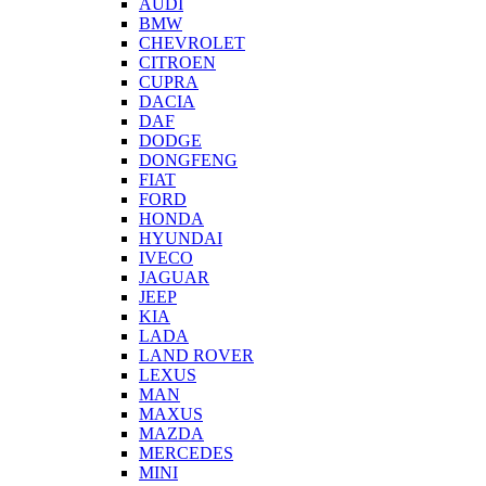
AUDI
BMW
CHEVROLET
CITROEN
CUPRA
DACIA
DAF
DODGE
DONGFENG
FIAT
FORD
HONDA
HYUNDAI
IVECO
JAGUAR
JEEP
KIA
LADA
LAND ROVER
LEXUS
MAN
MAXUS
MAZDA
MERCEDES
MINI