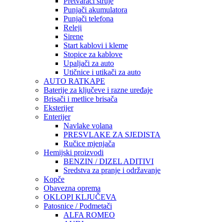
Pretvarači struje
Punjači akumulatora
Punjači telefona
Releji
Sirene
Start kablovi i kleme
Stopice za kablove
Upaljači za auto
Utičnice i utikači za auto
AUTO RATKAPE
Baterije za ključeve i razne uređaje
Brisači i metlice brisača
Eksterijer
Enterijer
Navlake volana
PRESVLAKE ZA SJEDISTA
Ručice mjenjača
Hemijski proizvodi
BENZIN / DIZEL ADITIVI
Sredstva za pranje i održavanje
Kopče
Obavezna oprema
OKLOPI KLJUČEVA
Patosnice / Podmetači
ALFA ROMEO