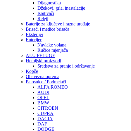
Dijagnostika
Džekovi, grla, inastalacije
Ispitivači
Releji
Baterije za ključeve i razne uređaje
Brisači i metlice brisača
Eksterijer
Enterijer
Navlake volana
Ručice mjenjača
ALU FELUGE
Hemijski proizvodi
Sredstva za pranje i održavanje
Kopče
Obavezna oprema
Patosnice / Podmetači
ALFA ROMEO
AUDI
OPEL
BMW
CITROEN
CUPRA
DACIA
DAF
DODGE