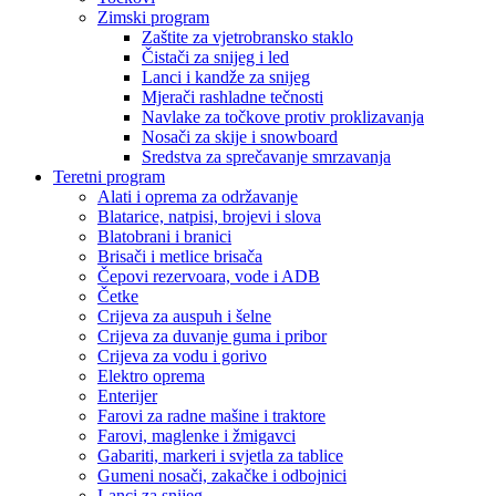
Zimski program
Zaštite za vjetrobransko staklo
Čistači za snijeg i led
Lanci i kandže za snijeg
Mjerači rashladne tečnosti
Navlake za točkove protiv proklizavanja
Nosači za skije i snowboard
Sredstva za sprečavanje smrzavanja
Teretni program
Alati i oprema za održavanje
Blatarice, natpisi, brojevi i slova
Blatobrani i branici
Brisači i metlice brisača
Čepovi rezervoara, vode i ADB
Četke
Crijeva za auspuh i šelne
Crijeva za duvanje guma i pribor
Crijeva za vodu i gorivo
Elektro oprema
Enterijer
Farovi za radne mašine i traktore
Farovi, maglenke i žmigavci
Gabariti, markeri i svjetla za tablice
Gumeni nosači, zakačke i odbojnici
Lanci za snijeg