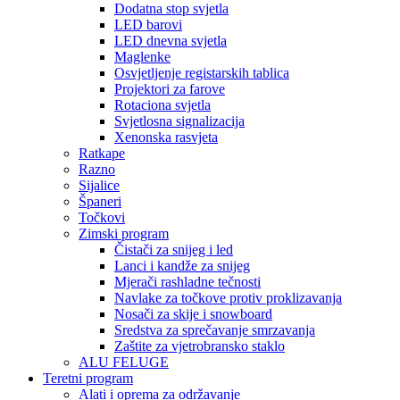
Dodatna stop svjetla
LED barovi
LED dnevna svjetla
Maglenke
Osvjetljenje registarskih tablica
Projektori za farove
Rotaciona svjetla
Svjetlosna signalizacija
Xenonska rasvjeta
Ratkape
Razno
Sijalice
Španeri
Točkovi
Zimski program
Čistači za snijeg i led
Lanci i kandže za snijeg
Mjerači rashladne tečnosti
Navlake za točkove protiv proklizavanja
Nosači za skije i snowboard
Sredstva za sprečavanje smrzavanja
Zaštite za vjetrobransko staklo
ALU FELUGE
Teretni program
Alati i oprema za održavanje