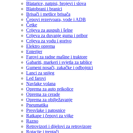
Blatarice, natpisi, brojevi i slova
Blatobrani i branici
Brisači i metlice brisača
Čepovi rezervoara, vode i ADB
Četke
Crijeva za auspuh i šelne
Crijeva za duvanje guma i pribor
Crijeva za vodu i gorivo
Elektro oprema
Enterijer
Farovi za radne mašine i traktore
Gabariti, markeri i svjetla za tablice
Gumeni nosači, zakačke i odbojnici
Lanci za snijeg
Led farovi
Navlake volana
Oprema za auto prikolice
Oprema za cerade
Oprema za obilježavanje
Pneumatika
Presvlake i patosnice
Ratkape i čepovi za vijke
Razno
Retrovizori i dijelovi za retrovizore
Rotacije i treptači