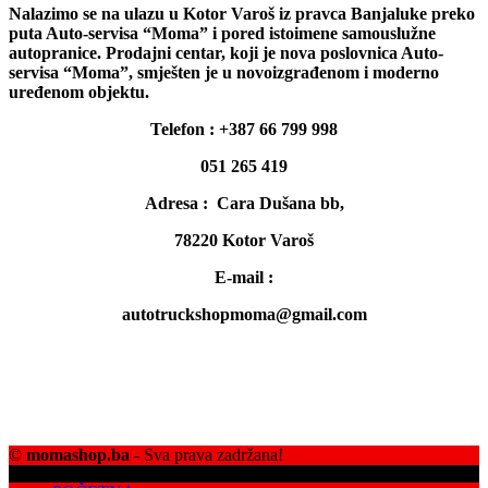
Nalazimo se na ulazu u Kotor Varoš iz pravca Banjaluke preko
puta Auto-servisa “Moma” i pored istoimene samouslužne
autopranice. Prodajni centar, koji je nova poslovnica Auto-
servisa “Moma”, smješten je u novoizgrađenom i moderno
uređenom objektu.
Telefon : +387 66 799 998
051 265 419
Adresa : Cara Dušana bb,
78220 Kotor Varoš
E-mail :
autotruckshopmoma@gmail.com
©
momashop.ba
- Sva prava zadržana!