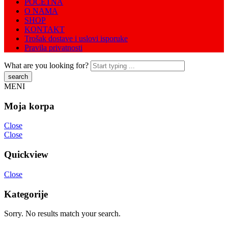
POČETNA
O NAMA
SHOP
KONTAKT
Trošak dostave i uslovi isporuke
Pravila privatnosti
What are you looking for?
MENI
Moja korpa
Close
Close
Quickview
Close
Kategorije
Sorry. No results match your search.