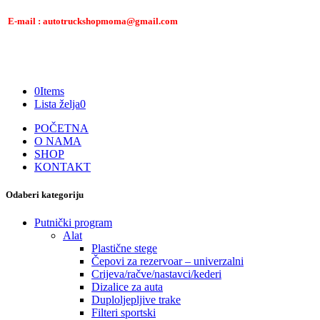
E-mail : autotruckshopmoma@gmail.com
0
Items
Lista želja
0
POČETNA
O NAMA
SHOP
KONTAKT
Odaberi kategoriju
Putnički program
Alat
Plastične stege
Čepovi za rezervoar – univerzalni
Crijeva/račve/nastavci/kederi
Dizalice za auta
Duploljepljive trake
Filteri sportski