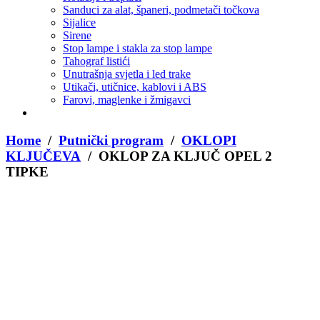
Sanduci za alat, španeri, podmetači točkova
Sijalice
Sirene
Stop lampe i stakla za stop lampe
Tahograf listići
Unutrašnja svjetla i led trake
Utikači, utičnice, kablovi i ABS
Farovi, maglenke i žmigavci
Home
/
Putnički program
/
OKLOPI
KLJUČEVA
/ OKLOP ZA KLJUČ OPEL 2
TIPKE