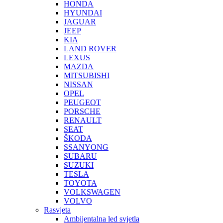
HONDA
HYUNDAI
JAGUAR
JEEP
KIA
LAND ROVER
LEXUS
MAZDA
MITSUBISHI
NISSAN
OPEL
PEUGEOT
PORSCHE
RENAULT
SEAT
ŠKODA
SSANYONG
SUBARU
SUZUKI
TESLA
TOYOTA
VOLKSWAGEN
VOLVO
Rasvjeta
Ambijentalna led svjetla