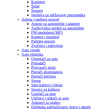
Kanisteri
Šelne
Španeri
Sredstva za održavanje pneumatika
Antene i parking senzori
Antene za automobile i adapteri
Audio/video uređaji za automobile
FM modulatori MP3
Kamere i monitori
Parking senzori
Zvučnici i mikrofoni
Auto cerade
Auto elektrika
Osigurači za auto
Prekidači
Pretvarači struje
Punjači akumulatora
Punjači telefona
Sirene
Start kablovi i kleme
Stopice za kablove
Upaljači za auto
Utičnice i utikači za auto
Adapteri za sijalice
Daljinska zaključavanja, brave i alarmi