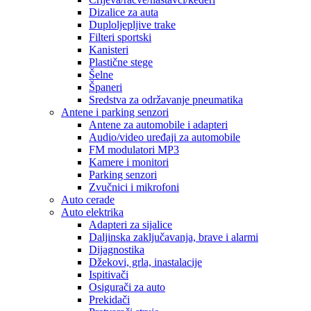
Dizalice za auta
Duploljepljive trake
Filteri sportski
Kanisteri
Plastične stege
Šelne
Španeri
Sredstva za održavanje pneumatika
Antene i parking senzori
Antene za automobile i adapteri
Audio/video uređaji za automobile
FM modulatori MP3
Kamere i monitori
Parking senzori
Zvučnici i mikrofoni
Auto cerade
Auto elektrika
Adapteri za sijalice
Daljinska zaključavanja, brave i alarmi
Dijagnostika
Džekovi, grla, inastalacije
Ispitivači
Osigurači za auto
Prekidači