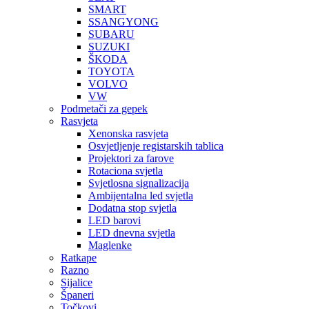
SMART
SSANGYONG
SUBARU
SUZUKI
ŠKODA
TOYOTA
VOLVO
VW
Podmetači za gepek
Rasvjeta
Xenonska rasvjeta
Osvjetljenje registarskih tablica
Projektori za farove
Rotaciona svjetla
Svjetlosna signalizacija
Ambijentalna led svjetla
Dodatna stop svjetla
LED barovi
LED dnevna svjetla
Maglenke
Ratkape
Razno
Sijalice
Španeri
Točkovi