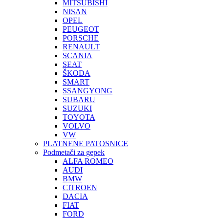
MITSUBISHI
NISAN
OPEL
PEUGEOT
PORSCHE
RENAULT
SCANIA
SEAT
ŠKODA
SMART
SSANGYONG
SUBARU
SUZUKI
TOYOTA
VOLVO
VW
PLATNENE PATOSNICE
Podmetači za gepek
ALFA ROMEO
AUDI
BMW
CITROEN
DACIA
FIAT
FORD