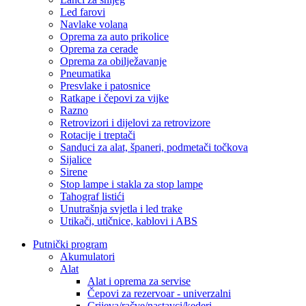
Led farovi
Navlake volana
Oprema za auto prikolice
Oprema za cerade
Oprema za obilježavanje
Pneumatika
Presvlake i patosnice
Ratkape i čepovi za vijke
Razno
Retrovizori i dijelovi za retrovizore
Rotacije i treptači
Sanduci za alat, španeri, podmetači točkova
Sijalice
Sirene
Stop lampe i stakla za stop lampe
Tahograf listići
Unutrašnja svjetla i led trake
Utikači, utičnice, kablovi i ABS
Putnički program
Akumulatori
Alat
Alat i oprema za servise
Čepovi za rezervoar - univerzalni
Crijeva/račve/nastavci/kederi