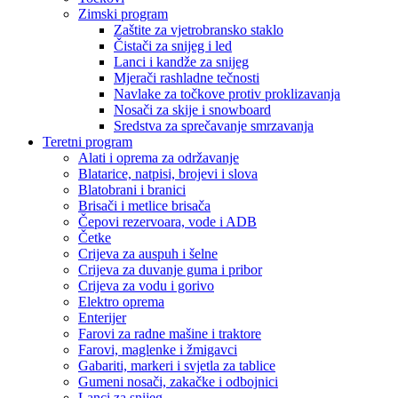
Zimski program
Zaštite za vjetrobransko staklo
Čistači za snijeg i led
Lanci i kandže za snijeg
Mjerači rashladne tečnosti
Navlake za točkove protiv proklizavanja
Nosači za skije i snowboard
Sredstva za sprečavanje smrzavanja
Teretni program
Alati i oprema za održavanje
Blatarice, natpisi, brojevi i slova
Blatobrani i branici
Brisači i metlice brisača
Čepovi rezervoara, vode i ADB
Četke
Crijeva za auspuh i šelne
Crijeva za duvanje guma i pribor
Crijeva za vodu i gorivo
Elektro oprema
Enterijer
Farovi za radne mašine i traktore
Farovi, maglenke i žmigavci
Gabariti, markeri i svjetla za tablice
Gumeni nosači, zakačke i odbojnici
Lanci za snijeg