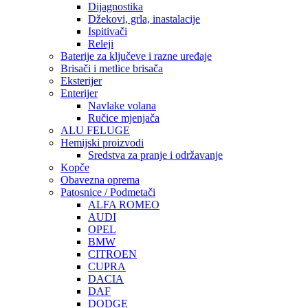
Dijagnostika
Džekovi, grla, inastalacije
Ispitivači
Releji
Baterije za ključeve i razne uređaje
Brisači i metlice brisača
Eksterijer
Enterijer
Navlake volana
Ručice mjenjača
ALU FELUGE
Hemijski proizvodi
Sredstva za pranje i održavanje
Kopče
Obavezna oprema
Patosnice / Podmetači
ALFA ROMEO
AUDI
OPEL
BMW
CITROEN
CUPRA
DACIA
DAF
DODGE