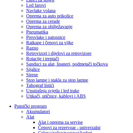
Led farovi
Navlake volana
Oprema za auto prikolice
Oprema za cerade
Oprema za obilježavanje
Pneumatika
Presvlake i patosnice
Ratkape i čepovi za vijke
Razno
Retrovizori i dijelovi za retrovizore
Rotacije i treptači
Sanduci za alat, španeri, podmetači točkova
Sijalice
Sirene
Stop lampe i stakla za stop lampe
Tahograf listići
Unutrašnja svjetla i led trake
Utikači, utičnice, kablovi i ABS
Putnički program
Akumulatori
Alat
Alat i oprema za servise
Čepovi za rezervoar - univerzalni
Crijeva/račve/nastavci/kederi