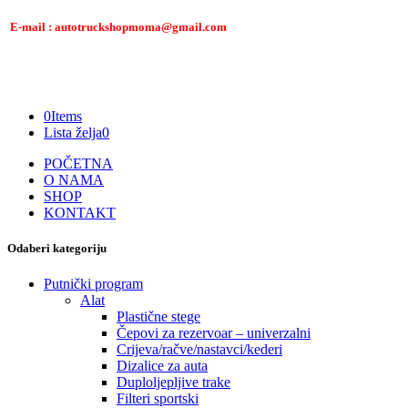
E-mail : autotruckshopmoma@gmail.com
0
Items
Lista želja
0
POČETNA
O NAMA
SHOP
KONTAKT
Odaberi kategoriju
Putnički program
Alat
Plastične stege
Čepovi za rezervoar – univerzalni
Crijeva/račve/nastavci/kederi
Dizalice za auta
Duploljepljive trake
Filteri sportski