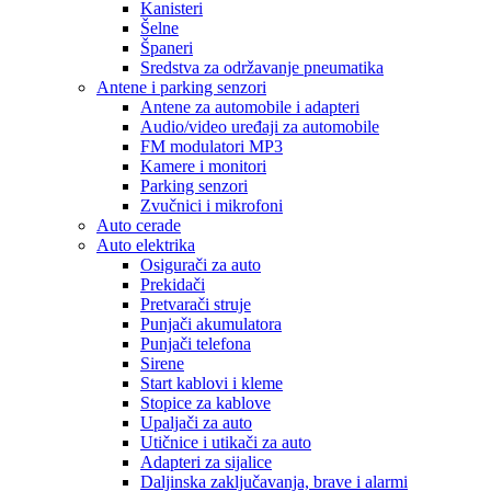
Kanisteri
Šelne
Španeri
Sredstva za održavanje pneumatika
Antene i parking senzori
Antene za automobile i adapteri
Audio/video uređaji za automobile
FM modulatori MP3
Kamere i monitori
Parking senzori
Zvučnici i mikrofoni
Auto cerade
Auto elektrika
Osigurači za auto
Prekidači
Pretvarači struje
Punjači akumulatora
Punjači telefona
Sirene
Start kablovi i kleme
Stopice za kablove
Upaljači za auto
Utičnice i utikači za auto
Adapteri za sijalice
Daljinska zaključavanja, brave i alarmi