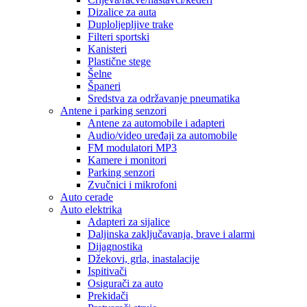
Dizalice za auta
Duploljepljive trake
Filteri sportski
Kanisteri
Plastične stege
Šelne
Španeri
Sredstva za održavanje pneumatika
Antene i parking senzori
Antene za automobile i adapteri
Audio/video uređaji za automobile
FM modulatori MP3
Kamere i monitori
Parking senzori
Zvučnici i mikrofoni
Auto cerade
Auto elektrika
Adapteri za sijalice
Daljinska zaključavanja, brave i alarmi
Dijagnostika
Džekovi, grla, inastalacije
Ispitivači
Osigurači za auto
Prekidači