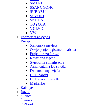
SMART
SSANGYONG
SUBARU
SUZUKI
ŠKODA
TOYOTA
VOLVO
VW
Podmetači za gepek
Rasvjeta
Xenonska rasvjeta
Osvjetljenje registarskih tablica
Projektori za farove
Rotaciona svjetla
Svjetlosna signalizacija
Ambijentalna led svjetla
Dodatna stop svjetla
LED barovi
LED dnevna svjetla
Maglenke
Ratkape
Razno
Sijalice
Španeri
Točkovi