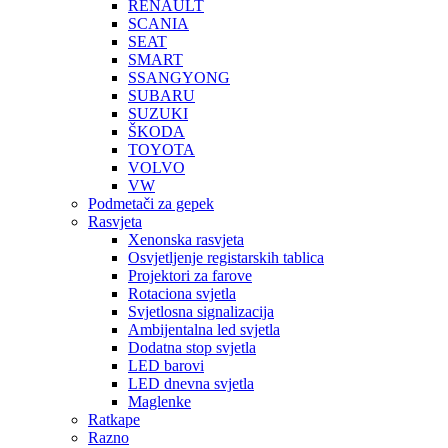
RENAULT
SCANIA
SEAT
SMART
SSANGYONG
SUBARU
SUZUKI
ŠKODA
TOYOTA
VOLVO
VW
Podmetači za gepek
Rasvjeta
Xenonska rasvjeta
Osvjetljenje registarskih tablica
Projektori za farove
Rotaciona svjetla
Svjetlosna signalizacija
Ambijentalna led svjetla
Dodatna stop svjetla
LED barovi
LED dnevna svjetla
Maglenke
Ratkape
Razno