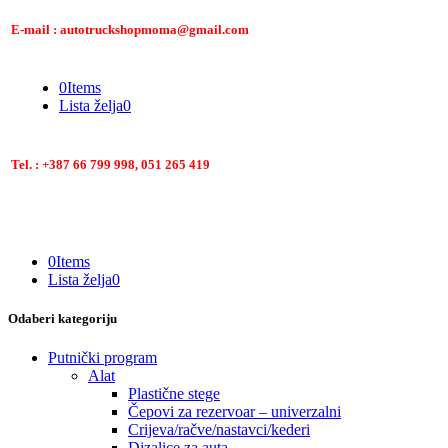
E-mail : autotruckshopmoma@gmail.com
0
Items
Lista želja
0
Tel. : +387 66 799 998, 051 265 419
0
Items
Lista želja
0
Odaberi kategoriju
Putnički program
Alat
Plastične stege
Čepovi za rezervoar – univerzalni
Crijeva/račve/nastavci/kederi
Dizalice za auta