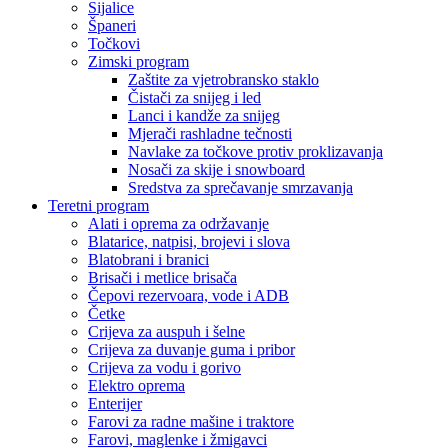
Sijalice
Španeri
Točkovi
Zimski program
Zaštite za vjetrobransko staklo
Čistači za snijeg i led
Lanci i kandže za snijeg
Mjerači rashladne tečnosti
Navlake za točkove protiv proklizavanja
Nosači za skije i snowboard
Sredstva za sprečavanje smrzavanja
Teretni program
Alati i oprema za održavanje
Blatarice, natpisi, brojevi i slova
Blatobrani i branici
Brisači i metlice brisača
Čepovi rezervoara, vode i ADB
Četke
Crijeva za auspuh i šelne
Crijeva za duvanje guma i pribor
Crijeva za vodu i gorivo
Elektro oprema
Enterijer
Farovi za radne mašine i traktore
Farovi, maglenke i žmigavci