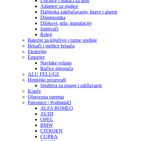
Utičnice i utikači za auto
Adapteri za sijalice
Daljinska zaključavanja, brave i alarmi
Dijagnostika
Džekovi, grla, inastalacije
Ispitivači
Releji
Baterije za ključeve i razne uređaje
Brisači i metlice brisača
Eksterijer
Enterijer
Navlake volana
Ručice mjenjača
ALU FELUGE
Hemijski proizvodi
Sredstva za pranje i održavanje
Kopče
Obavezna oprema
Patosnice / Podmetači
ALFA ROMEO
AUDI
OPEL
BMW
CITROEN
CUPRA