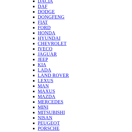
DACIA
DAF
DODGE
DONGFENG
FIAT
FORD
HONDA
HYUNDAI
CHEVROLET
IVECO
JAGUAR
JEEP
KIA
LADA
LAND ROVER
LEXUS
MAN
MAXUS
MAZDA
MERCEDES
MINI
MITSUBISHI
NISAN
PEUGEOT
PORSCHE