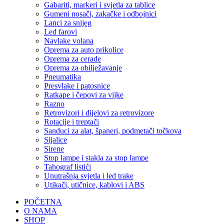
Gabariti, markeri i svjetla za tablice
Gumeni nosači, zakačke i odbojnici
Lanci za snijeg
Led farovi
Navlake volana
Oprema za auto prikolice
Oprema za cerade
Oprema za obilježavanje
Pneumatika
Presvlake i patosnice
Ratkape i čepovi za vijke
Razno
Retrovizori i dijelovi za retrovizore
Rotacije i treptači
Sanduci za alat, španeri, podmetači točkova
Sijalice
Sirene
Stop lampe i stakla za stop lampe
Tahograf listići
Unutrašnja svjetla i led trake
Utikači, utičnice, kablovi i ABS
POČETNA
O NAMA
SHOP