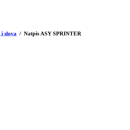
 i slova
/ Natpis ASY SPRINTER