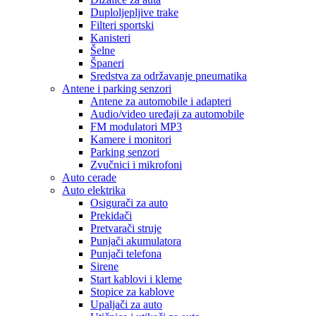
Duploljepljive trake
Filteri sportski
Kanisteri
Šelne
Španeri
Sredstva za održavanje pneumatika
Antene i parking senzori
Antene za automobile i adapteri
Audio/video uređaji za automobile
FM modulatori MP3
Kamere i monitori
Parking senzori
Zvučnici i mikrofoni
Auto cerade
Auto elektrika
Osigurači za auto
Prekidači
Pretvarači struje
Punjači akumulatora
Punjači telefona
Sirene
Start kablovi i kleme
Stopice za kablove
Upaljači za auto