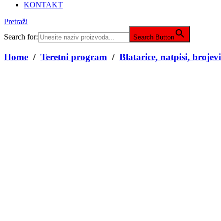
KONTAKT
Pretraži
Search for:
Search Button
Home
/
Teretni program
/
Blatarice, natpisi, brojevi