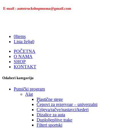
E-mail : autotruckshopmoma@gmail.com
0
Items
Lista želja
0
POČETNA
O NAMA
SHOP
KONTAKT
Odaberi kategoriju
Putnički program
Alat
Plastične stege
Čepovi za rezervoar – univerzalni
Crijeva/račve/nastavci/kederi
Dizalice za auta
Duploljepljive trake
Filteri sportski