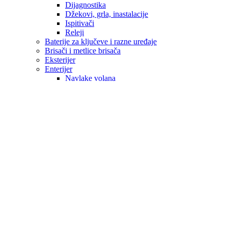
Dijagnostika
Džekovi, grla, inastalacije
Ispitivači
Releji
Baterije za ključeve i razne uređaje
Brisači i metlice brisača
Eksterijer
Enterijer
Navlake volana
Ručice mjenjača
ALU FELUGE
Hemijski proizvodi
Sredstva za pranje i održavanje
Kopče
Obavezna oprema
Patosnice / Podmetači
ALFA ROMEO
AUDI
OPEL
BMW
CITROEN
CUPRA
DACIA
DAF
DODGE