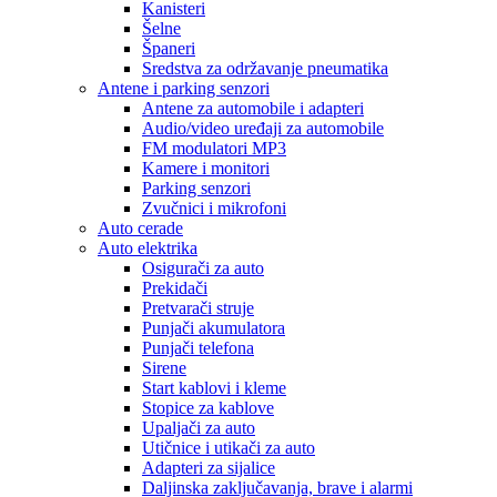
Kanisteri
Šelne
Španeri
Sredstva za održavanje pneumatika
Antene i parking senzori
Antene za automobile i adapteri
Audio/video uređaji za automobile
FM modulatori MP3
Kamere i monitori
Parking senzori
Zvučnici i mikrofoni
Auto cerade
Auto elektrika
Osigurači za auto
Prekidači
Pretvarači struje
Punjači akumulatora
Punjači telefona
Sirene
Start kablovi i kleme
Stopice za kablove
Upaljači za auto
Utičnice i utikači za auto
Adapteri za sijalice
Daljinska zaključavanja, brave i alarmi