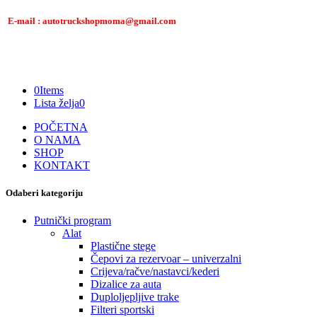
E-mail : autotruckshopmoma@gmail.com
0
Items
Lista želja
0
POČETNA
O NAMA
SHOP
KONTAKT
Odaberi kategoriju
Putnički program
Alat
Plastične stege
Čepovi za rezervoar – univerzalni
Crijeva/račve/nastavci/kederi
Dizalice za auta
Duploljepljive trake
Filteri sportski