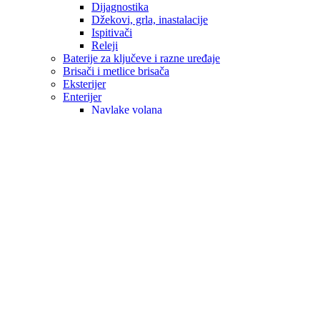
Dijagnostika
Džekovi, grla, inastalacije
Ispitivači
Releji
Baterije za ključeve i razne uređaje
Brisači i metlice brisača
Eksterijer
Enterijer
Navlake volana
Ručice mjenjača
ALU FELUGE
Hemijski proizvodi
Sredstva za pranje i održavanje
Kopče
Obavezna oprema
Patosnice / Podmetači
ALFA ROMEO
AUDI
OPEL
BMW
CITROEN
CUPRA
DACIA
DAF
DODGE