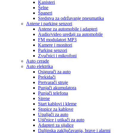
Kanisteri
Šelne
Španeri
Sredstva za održavanje pneumatika
Antene i parking senzori
Antene za automobile i adapteri
Audio/video uređaji za automobile
FM modulatori MP3
Kamere i monitori
Parking senzori
Zvučnici i mikrofoni
Auto cerade
Auto elektrika
Osigurači za auto
Prekidači
Pretvarači struje
Punjači akumulatora
Punjači telefona
Sirene
Start kablovi i kleme
Stopice za kablove
Upaljači za auto
Utičnice i utikači za auto
Adapteri za sijalice
Daljinska zaključavanja, brave i alarmi