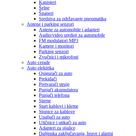
Kanisteri
Šelne
Španeri
Sredstva za održavanje pneumatika
Antene i parking senzori
Antene za automobile i adapteri
Audio/video uređaji za automobile
FM modulatori MP3
Kamere i monitori
Parking senzori
Zvučnici i mikrofoni
Auto cerade
Auto elektrika
Osigurači za auto
Prekidači
Pretvarači struje
Punjači akumulatora
Punjači telefona
Sirene
Start kablovi i kleme
Stopice za kablove
Upaljači za auto
Utičnice i utikači za auto
Adapteri za sijalice
Daljinska zaključavanja, brave i alarmi