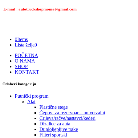
E-mail : autotruckshopmoma@gmail.com
0
Items
Lista želja
0
POČETNA
O NAMA
SHOP
KONTAKT
Odaberi kategoriju
Putnički program
Alat
Plastične stege
Čepovi za rezervoar – univerzalni
Crijeva/račve/nastavci/kederi
Dizalice za auta
Duploljepljive trake
Filteri sportski