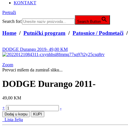
KONTAKT
Pretraži
Search for:
Search Button
Home
/
Putnički program
/
Patosnice / Podmetači
DODGE Durango 2019-
49,00
KM
Zoom
Prevuci mišem da zumiraš sliku...
DODGE Durango 2011-
49,00
KM
DODGE
+
-
Durango
Dodaj u korpu
KUPI
2011-
Lista želja
količine