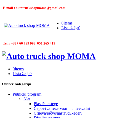
E-mail : autotruckshopmoma@gmail.com
0
Items
Lista želja
0
Tel. : +387 66 799 998, 051 265 419
0
Items
Lista želja
0
Odaberi kategoriju
Putnički program
Alat
Plastične stege
Čepovi za rezervoar – univerzalni
Crijeva/račve/nastavci/kederi
Dizalice za auta