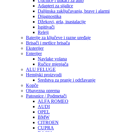
Utičnice i utikači za auto
Adapteri za sijalice
Daljinska zaključavanja, brave i alarmi
Dijagnostika
Džekovi, grla, inastalacije
Ispitivači
Releji
Baterije za ključeve i razne uređaje
Brisači i metlice brisača
Eksterijer
Enterijer
Navlake volana
Ručice mjenjača
ALU FELUGE
Hemijski proizvodi
Sredstva za pranje i održavanje
Kopče
Obavezna oprema
Patosnice / Podmetači
ALFA ROMEO
AUDI
OPEL
BMW
CITROEN
CUPRA