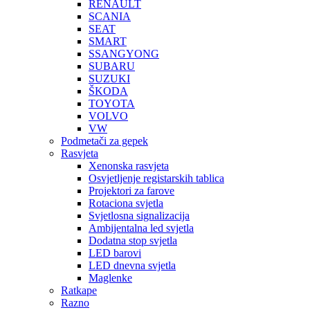
RENAULT
SCANIA
SEAT
SMART
SSANGYONG
SUBARU
SUZUKI
ŠKODA
TOYOTA
VOLVO
VW
Podmetači za gepek
Rasvjeta
Xenonska rasvjeta
Osvjetljenje registarskih tablica
Projektori za farove
Rotaciona svjetla
Svjetlosna signalizacija
Ambijentalna led svjetla
Dodatna stop svjetla
LED barovi
LED dnevna svjetla
Maglenke
Ratkape
Razno