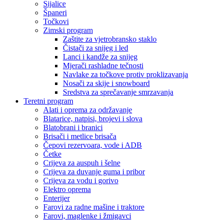
Sijalice
Španeri
Točkovi
Zimski program
Zaštite za vjetrobransko staklo
Čistači za snijeg i led
Lanci i kandže za snijeg
Mjerači rashladne tečnosti
Navlake za točkove protiv proklizavanja
Nosači za skije i snowboard
Sredstva za sprečavanje smrzavanja
Teretni program
Alati i oprema za održavanje
Blatarice, natpisi, brojevi i slova
Blatobrani i branici
Brisači i metlice brisača
Čepovi rezervoara, vode i ADB
Četke
Crijeva za auspuh i šelne
Crijeva za duvanje guma i pribor
Crijeva za vodu i gorivo
Elektro oprema
Enterijer
Farovi za radne mašine i traktore
Farovi, maglenke i žmigavci