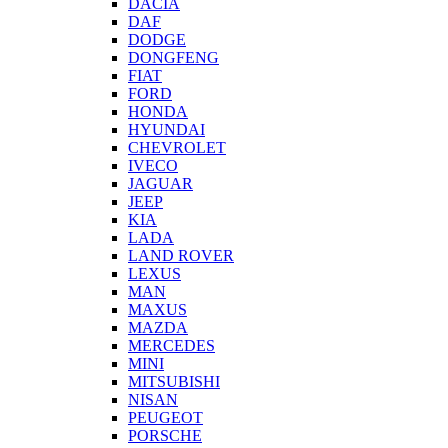
DACIA
DAF
DODGE
DONGFENG
FIAT
FORD
HONDA
HYUNDAI
CHEVROLET
IVECO
JAGUAR
JEEP
KIA
LADA
LAND ROVER
LEXUS
MAN
MAXUS
MAZDA
MERCEDES
MINI
MITSUBISHI
NISAN
PEUGEOT
PORSCHE