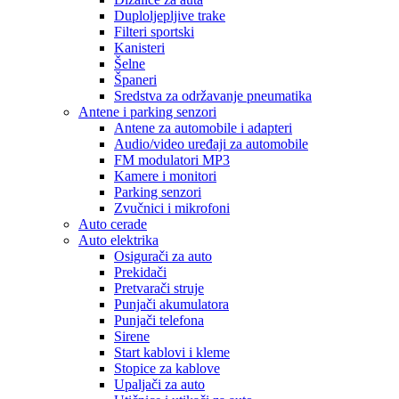
Duploljepljive trake
Filteri sportski
Kanisteri
Šelne
Španeri
Sredstva za održavanje pneumatika
Antene i parking senzori
Antene za automobile i adapteri
Audio/video uređaji za automobile
FM modulatori MP3
Kamere i monitori
Parking senzori
Zvučnici i mikrofoni
Auto cerade
Auto elektrika
Osigurači za auto
Prekidači
Pretvarači struje
Punjači akumulatora
Punjači telefona
Sirene
Start kablovi i kleme
Stopice za kablove
Upaljači za auto