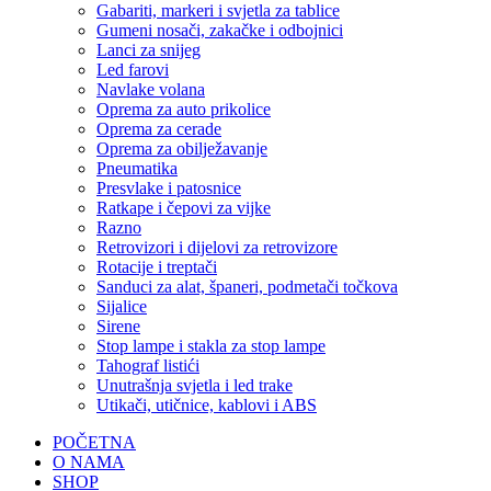
Gabariti, markeri i svjetla za tablice
Gumeni nosači, zakačke i odbojnici
Lanci za snijeg
Led farovi
Navlake volana
Oprema za auto prikolice
Oprema za cerade
Oprema za obilježavanje
Pneumatika
Presvlake i patosnice
Ratkape i čepovi za vijke
Razno
Retrovizori i dijelovi za retrovizore
Rotacije i treptači
Sanduci za alat, španeri, podmetači točkova
Sijalice
Sirene
Stop lampe i stakla za stop lampe
Tahograf listići
Unutrašnja svjetla i led trake
Utikači, utičnice, kablovi i ABS
POČETNA
O NAMA
SHOP