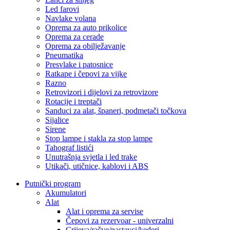
Led farovi
Navlake volana
Oprema za auto prikolice
Oprema za cerade
Oprema za obilježavanje
Pneumatika
Presvlake i patosnice
Ratkape i čepovi za vijke
Razno
Retrovizori i dijelovi za retrovizore
Rotacije i treptači
Sanduci za alat, španeri, podmetači točkova
Sijalice
Sirene
Stop lampe i stakla za stop lampe
Tahograf listići
Unutrašnja svjetla i led trake
Utikači, utičnice, kablovi i ABS
Putnički program
Akumulatori
Alat
Alat i oprema za servise
Čepovi za rezervoar - univerzalni
Crijeva/račve/nastavci/kederi