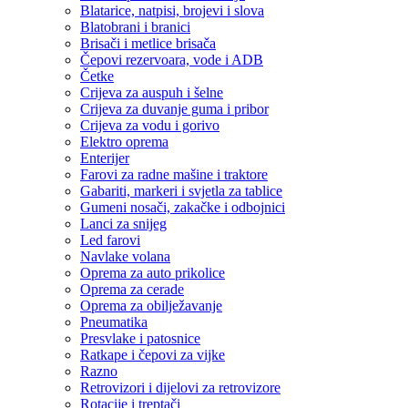
Blatarice, natpisi, brojevi i slova
Blatobrani i branici
Brisači i metlice brisača
Čepovi rezervoara, vode i ADB
Četke
Crijeva za auspuh i šelne
Crijeva za duvanje guma i pribor
Crijeva za vodu i gorivo
Elektro oprema
Enterijer
Farovi za radne mašine i traktore
Gabariti, markeri i svjetla za tablice
Gumeni nosači, zakačke i odbojnici
Lanci za snijeg
Led farovi
Navlake volana
Oprema za auto prikolice
Oprema za cerade
Oprema za obilježavanje
Pneumatika
Presvlake i patosnice
Ratkape i čepovi za vijke
Razno
Retrovizori i dijelovi za retrovizore
Rotacije i treptači