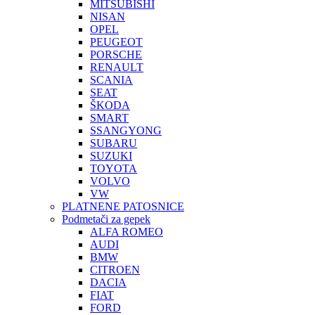
MITSUBISHI
NISAN
OPEL
PEUGEOT
PORSCHE
RENAULT
SCANIA
SEAT
ŠKODA
SMART
SSANGYONG
SUBARU
SUZUKI
TOYOTA
VOLVO
VW
PLATNENE PATOSNICE
Podmetači za gepek
ALFA ROMEO
AUDI
BMW
CITROEN
DACIA
FIAT
FORD