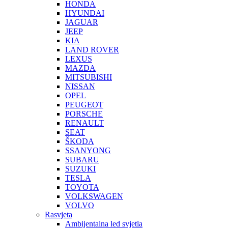
HONDA
HYUNDAI
JAGUAR
JEEP
KIA
LAND ROVER
LEXUS
MAZDA
MITSUBISHI
NISSAN
OPEL
PEUGEOT
PORSCHE
RENAULT
SEAT
ŠKODA
SSANYONG
SUBARU
SUZUKI
TESLA
TOYOTA
VOLKSWAGEN
VOLVO
Rasvjeta
Ambijentalna led svjetla