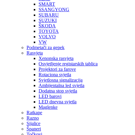
SMART
SSANGYONG
SUBARU
SUZUKI
ŠKODA
TOYOTA
VOLVO
VW
Podmetači za gepek
Rasvjeta
Xenonska rasvjeta
Osvjetljenje registarskih tablica
Projektori za farove
Rotaciona svjetla
Svjetlosna signalizacija
Ambijentalna led svjetla
Dodatna stop svjetla
LED barovi
LED dnevna svjetla
Maglenke
Ratkape
Razno
Sijalice
Španeri
Točkovi