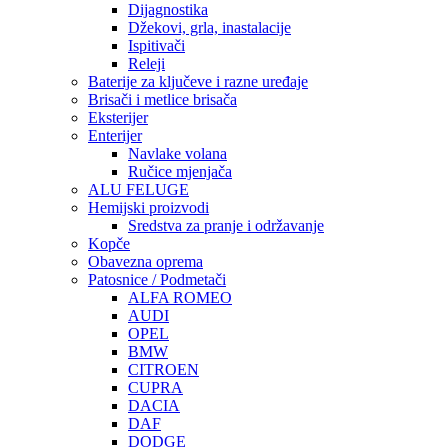
Dijagnostika
Džekovi, grla, inastalacije
Ispitivači
Releji
Baterije za ključeve i razne uređaje
Brisači i metlice brisača
Eksterijer
Enterijer
Navlake volana
Ručice mjenjača
ALU FELUGE
Hemijski proizvodi
Sredstva za pranje i održavanje
Kopče
Obavezna oprema
Patosnice / Podmetači
ALFA ROMEO
AUDI
OPEL
BMW
CITROEN
CUPRA
DACIA
DAF
DODGE