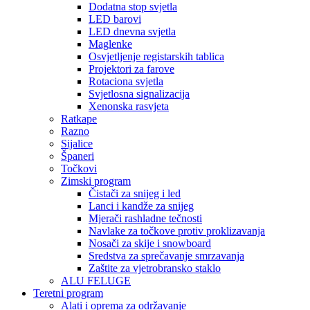
Dodatna stop svjetla
LED barovi
LED dnevna svjetla
Maglenke
Osvjetljenje registarskih tablica
Projektori za farove
Rotaciona svjetla
Svjetlosna signalizacija
Xenonska rasvjeta
Ratkape
Razno
Sijalice
Španeri
Točkovi
Zimski program
Čistači za snijeg i led
Lanci i kandže za snijeg
Mjerači rashladne tečnosti
Navlake za točkove protiv proklizavanja
Nosači za skije i snowboard
Sredstva za sprečavanje smrzavanja
Zaštite za vjetrobransko staklo
ALU FELUGE
Teretni program
Alati i oprema za održavanje