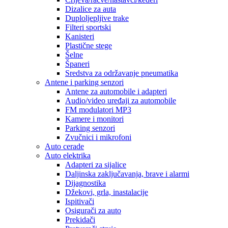
Dizalice za auta
Duploljepljive trake
Filteri sportski
Kanisteri
Plastične stege
Šelne
Španeri
Sredstva za održavanje pneumatika
Antene i parking senzori
Antene za automobile i adapteri
Audio/video uređaji za automobile
FM modulatori MP3
Kamere i monitori
Parking senzori
Zvučnici i mikrofoni
Auto cerade
Auto elektrika
Adapteri za sijalice
Daljinska zaključavanja, brave i alarmi
Dijagnostika
Džekovi, grla, inastalacije
Ispitivači
Osigurači za auto
Prekidači