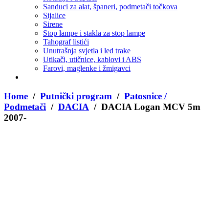
Sanduci za alat, španeri, podmetači točkova
Sijalice
Sirene
Stop lampe i stakla za stop lampe
Tahograf listići
Unutrašnja svjetla i led trake
Utikači, utičnice, kablovi i ABS
Farovi, maglenke i žmigavci
Home
/
Putnički program
/
Patosnice /
Podmetači
/
DACIA
/ DACIA Logan MCV 5m
2007-