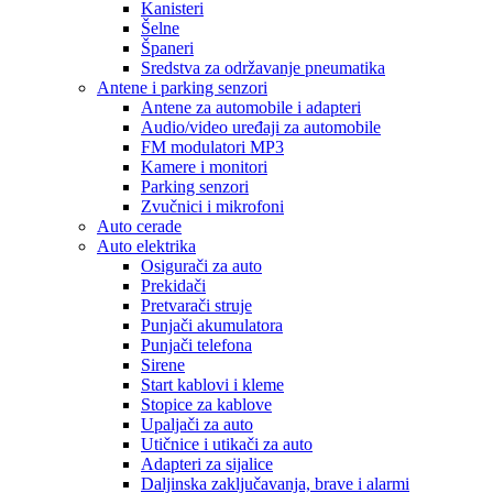
Kanisteri
Šelne
Španeri
Sredstva za održavanje pneumatika
Antene i parking senzori
Antene za automobile i adapteri
Audio/video uređaji za automobile
FM modulatori MP3
Kamere i monitori
Parking senzori
Zvučnici i mikrofoni
Auto cerade
Auto elektrika
Osigurači za auto
Prekidači
Pretvarači struje
Punjači akumulatora
Punjači telefona
Sirene
Start kablovi i kleme
Stopice za kablove
Upaljači za auto
Utičnice i utikači za auto
Adapteri za sijalice
Daljinska zaključavanja, brave i alarmi