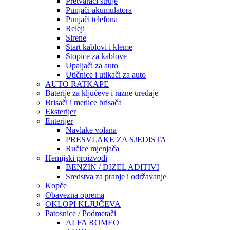
Pretvarači struje
Punjači akumulatora
Punjači telefona
Releji
Sirene
Start kablovi i kleme
Stopice za kablove
Upaljači za auto
Utičnice i utikači za auto
AUTO RATKAPE
Baterije za ključeve i razne uređaje
Brisači i metlice brisača
Eksterijer
Enterijer
Navlake volana
PRESVLAKE ZA SJEDISTA
Ručice mjenjača
Hemijski proizvodi
BENZIN / DIZEL ADITIVI
Sredstva za pranje i održavanje
Kopče
Obavezna oprema
OKLOPI KLJUČEVA
Patosnice / Podmetači
ALFA ROMEO