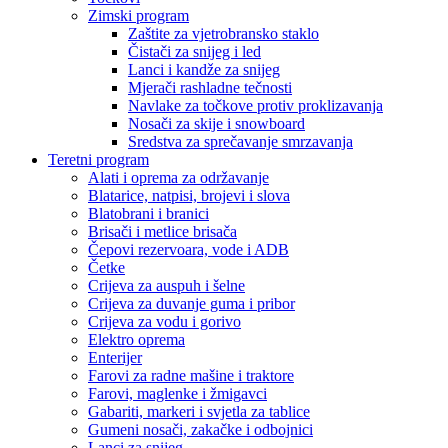
Zimski program
Zaštite za vjetrobransko staklo
Čistači za snijeg i led
Lanci i kandže za snijeg
Mjerači rashladne tečnosti
Navlake za točkove protiv proklizavanja
Nosači za skije i snowboard
Sredstva za sprečavanje smrzavanja
Teretni program
Alati i oprema za održavanje
Blatarice, natpisi, brojevi i slova
Blatobrani i branici
Brisači i metlice brisača
Čepovi rezervoara, vode i ADB
Četke
Crijeva za auspuh i šelne
Crijeva za duvanje guma i pribor
Crijeva za vodu i gorivo
Elektro oprema
Enterijer
Farovi za radne mašine i traktore
Farovi, maglenke i žmigavci
Gabariti, markeri i svjetla za tablice
Gumeni nosači, zakačke i odbojnici
Lanci za snijeg