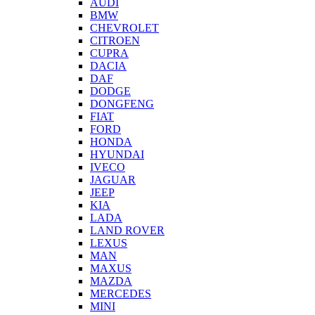
AUDI
BMW
CHEVROLET
CITROEN
CUPRA
DACIA
DAF
DODGE
DONGFENG
FIAT
FORD
HONDA
HYUNDAI
IVECO
JAGUAR
JEEP
KIA
LADA
LAND ROVER
LEXUS
MAN
MAXUS
MAZDA
MERCEDES
MINI