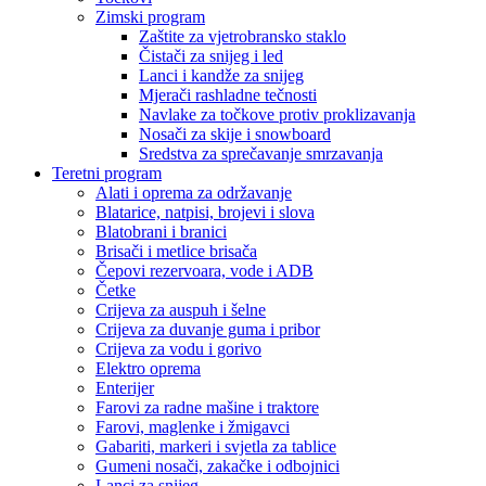
Zimski program
Zaštite za vjetrobransko staklo
Čistači za snijeg i led
Lanci i kandže za snijeg
Mjerači rashladne tečnosti
Navlake za točkove protiv proklizavanja
Nosači za skije i snowboard
Sredstva za sprečavanje smrzavanja
Teretni program
Alati i oprema za održavanje
Blatarice, natpisi, brojevi i slova
Blatobrani i branici
Brisači i metlice brisača
Čepovi rezervoara, vode i ADB
Četke
Crijeva za auspuh i šelne
Crijeva za duvanje guma i pribor
Crijeva za vodu i gorivo
Elektro oprema
Enterijer
Farovi za radne mašine i traktore
Farovi, maglenke i žmigavci
Gabariti, markeri i svjetla za tablice
Gumeni nosači, zakačke i odbojnici
Lanci za snijeg