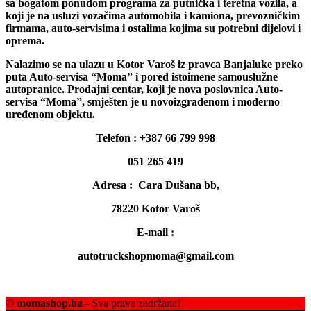
sa bogatom ponudom programa za putnička i teretna vozila, a
koji je na usluzi vozačima automobila i kamiona, prevozničkim
firmama, auto-servisima i ostalima kojima su potrebni dijelovi i
oprema.
Nalazimo se na ulazu u Kotor Varoš iz pravca Banjaluke preko
puta Auto-servisa “Moma” i pored istoimene samouslužne
autopranice. Prodajni centar, koji je nova poslovnica Auto-
servisa “Moma”, smješten je u novoizgrađenom i moderno
uređenom objektu.
Telefon : +387 66 799 998
051 265 419
Adresa : Cara Dušana bb,
78220 Kotor Varoš
E-mail :
autotruckshopmoma@gmail.com
©
momashop.ba
- Sva prava zadržana!