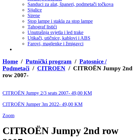
Sanduci za alat, španeri, podmetači točkova
Sijalice
Sirene
Stop lampe i stakla za stop lampe
Tahograf listići
Unutrašnja svjetla i led trake
Utikači, utičnice, kablovi i ABS
Farovi, maglenke i žmigavci
Home
/
Putnički program
/
Patosnice /
Podmetači
/
CITROEN
/ CITROËN Jumpy 2nd
row 2007-
CITROËN Jumpy 2/3 seats 2007-
49,00
KM
CITROËN Jumper 3m 2022-
49,00
KM
Zoom
CITROËN Jumpy 2nd row