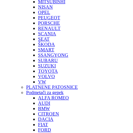
MITSUBISHI
NISAN
OPEL
PEUGEOT
PORSCHE
RENAULT
SCANIA
SEAT
ŠKODA
SMART
SSANGYONG
SUBARU
SUZUKI
TOYOTA
VOLVO
VW
PLATNENE PATOSNICE
Podmetači za gepek
ALFA ROMEO
AUDI
BMW
CITROEN
DACIA
FIAT
FORD