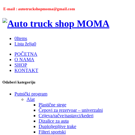
E-mail : autotruckshopmoma@gmail.com
0
Items
Lista želja
0
POČETNA
O NAMA
SHOP
KONTAKT
Odaberi kategoriju
Putnički program
Alat
Plastične stege
Čepovi za rezervoar – univerzalni
Crijeva/račve/nastavci/kederi
Dizalice za auta
Duploljepljive trake
Filteri sportski