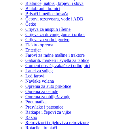
Blatarice, natpisi, brojevi i slova
Blatobrani i branici
Brisači i metlice brisača
Čepovi rezervoara, vode i ADB
Četke
Crijeva za auspuh i šelne
Crijeva za duvanje guma i pribor
Crijeva za vodu i gorivo
Elektro oprema
Enterijer
Farovi za radne mašine i traktore
Gabariti, markeri i svjetla za tablice
Gumeni nosači, zakačke i odbojnici
Lanci za snijeg
Led farovi
Navlake volana
Oprema za auto prikolice
Oprema za cerade
Oprema za obilježavanje
Pneumatika
Presvlake i patosnice
Ratkape i čepovi za vijke
Razno
Retrovizori i dijelovi za retrovizore
Rotacije i treptači