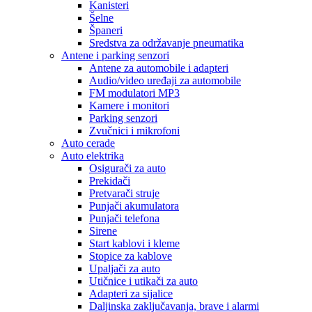
Kanisteri
Šelne
Španeri
Sredstva za održavanje pneumatika
Antene i parking senzori
Antene za automobile i adapteri
Audio/video uređaji za automobile
FM modulatori MP3
Kamere i monitori
Parking senzori
Zvučnici i mikrofoni
Auto cerade
Auto elektrika
Osigurači za auto
Prekidači
Pretvarači struje
Punjači akumulatora
Punjači telefona
Sirene
Start kablovi i kleme
Stopice za kablove
Upaljači za auto
Utičnice i utikači za auto
Adapteri za sijalice
Daljinska zaključavanja, brave i alarmi