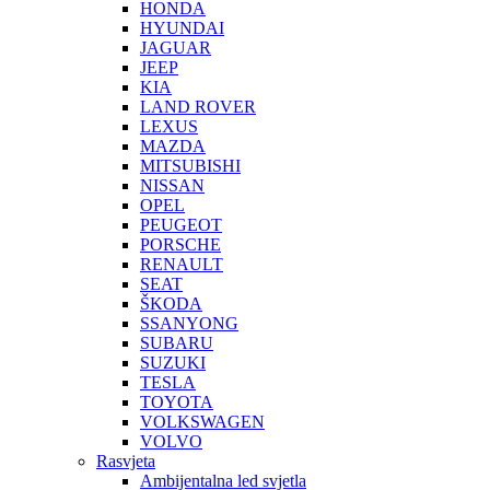
HONDA
HYUNDAI
JAGUAR
JEEP
KIA
LAND ROVER
LEXUS
MAZDA
MITSUBISHI
NISSAN
OPEL
PEUGEOT
PORSCHE
RENAULT
SEAT
ŠKODA
SSANYONG
SUBARU
SUZUKI
TESLA
TOYOTA
VOLKSWAGEN
VOLVO
Rasvjeta
Ambijentalna led svjetla