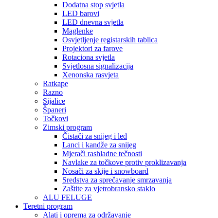
Dodatna stop svjetla
LED barovi
LED dnevna svjetla
Maglenke
Osvjetljenje registarskih tablica
Projektori za farove
Rotaciona svjetla
Svjetlosna signalizacija
Xenonska rasvjeta
Ratkape
Razno
Sijalice
Španeri
Točkovi
Zimski program
Čistači za snijeg i led
Lanci i kandže za snijeg
Mjerači rashladne tečnosti
Navlake za točkove protiv proklizavanja
Nosači za skije i snowboard
Sredstva za sprečavanje smrzavanja
Zaštite za vjetrobransko staklo
ALU FELUGE
Teretni program
Alati i oprema za održavanje