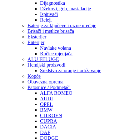
Dijagnostika
Džekovi, grla, inastalacije
Ispitivači
Releji
Baterije za ključeve i razne uređaje
Brisači i metlice brisača
Eksterijer
Enterijer
Navlake volana
Ručice mjenjača
ALU FELUGE
Hemijski proizvodi
Sredstva za pranje i održavanje
Kopče
Obavezna oprema
Patosnice / Podmetači
ALFA ROMEO
AUDI
OPEL
BMW
CITROEN
CUPRA
DACIA
DAF
DODGE