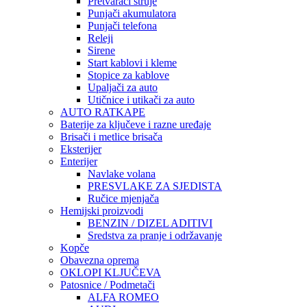
Pretvarači struje
Punjači akumulatora
Punjači telefona
Releji
Sirene
Start kablovi i kleme
Stopice za kablove
Upaljači za auto
Utičnice i utikači za auto
AUTO RATKAPE
Baterije za ključeve i razne uređaje
Brisači i metlice brisača
Eksterijer
Enterijer
Navlake volana
PRESVLAKE ZA SJEDISTA
Ručice mjenjača
Hemijski proizvodi
BENZIN / DIZEL ADITIVI
Sredstva za pranje i održavanje
Kopče
Obavezna oprema
OKLOPI KLJUČEVA
Patosnice / Podmetači
ALFA ROMEO