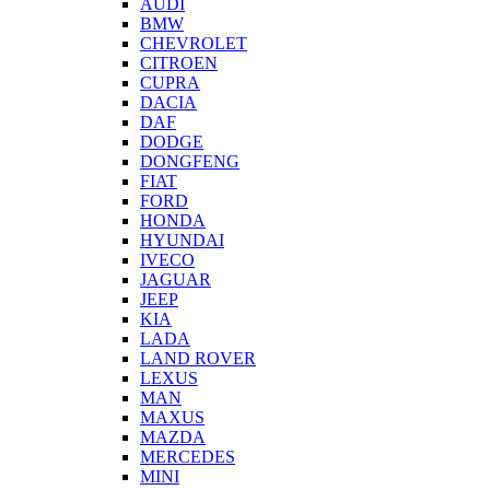
AUDI
BMW
CHEVROLET
CITROEN
CUPRA
DACIA
DAF
DODGE
DONGFENG
FIAT
FORD
HONDA
HYUNDAI
IVECO
JAGUAR
JEEP
KIA
LADA
LAND ROVER
LEXUS
MAN
MAXUS
MAZDA
MERCEDES
MINI