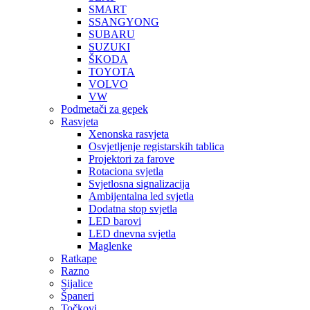
SMART
SSANGYONG
SUBARU
SUZUKI
ŠKODA
TOYOTA
VOLVO
VW
Podmetači za gepek
Rasvjeta
Xenonska rasvjeta
Osvjetljenje registarskih tablica
Projektori za farove
Rotaciona svjetla
Svjetlosna signalizacija
Ambijentalna led svjetla
Dodatna stop svjetla
LED barovi
LED dnevna svjetla
Maglenke
Ratkape
Razno
Sijalice
Španeri
Točkovi