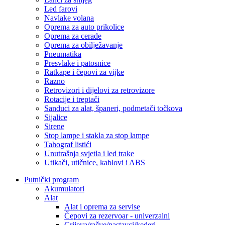
Led farovi
Navlake volana
Oprema za auto prikolice
Oprema za cerade
Oprema za obilježavanje
Pneumatika
Presvlake i patosnice
Ratkape i čepovi za vijke
Razno
Retrovizori i dijelovi za retrovizore
Rotacije i treptači
Sanduci za alat, španeri, podmetači točkova
Sijalice
Sirene
Stop lampe i stakla za stop lampe
Tahograf listići
Unutrašnja svjetla i led trake
Utikači, utičnice, kablovi i ABS
Putnički program
Akumulatori
Alat
Alat i oprema za servise
Čepovi za rezervoar - univerzalni
Crijeva/račve/nastavci/kederi