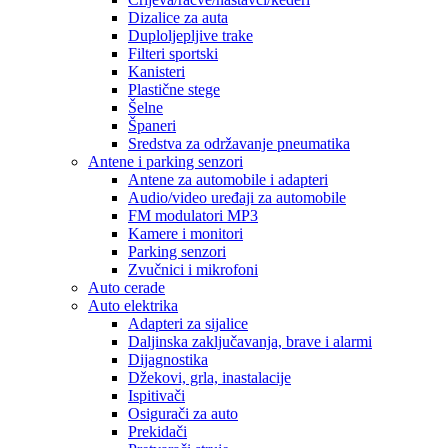
Dizalice za auta
Duploljepljive trake
Filteri sportski
Kanisteri
Plastične stege
Šelne
Španeri
Sredstva za održavanje pneumatika
Antene i parking senzori
Antene za automobile i adapteri
Audio/video uređaji za automobile
FM modulatori MP3
Kamere i monitori
Parking senzori
Zvučnici i mikrofoni
Auto cerade
Auto elektrika
Adapteri za sijalice
Daljinska zaključavanja, brave i alarmi
Dijagnostika
Džekovi, grla, inastalacije
Ispitivači
Osigurači za auto
Prekidači