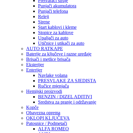
Pretvarači struje
Punjači akumulatora
Punjači telefona
Releji
Sirene
Start kablovi i kleme
Stopice za kablove
Upaljači za auto
Utičnice i utikači za auto
AUTO RATKAPE
Baterije za ključeve i razne uređaje
Brisači i metlice brisača
Eksterijer
Enterijer
Navlake volana
PRESVLAKE ZA SJEDISTA
Ručice mjenjača
Hemijski proizvodi
BENZIN / DIZEL ADITIVI
Sredstva za pranje i održavanje
Kopče
Obavezna oprema
OKLOPI KLJUČEVA
Patosnice / Podmetači
ALFA ROMEO