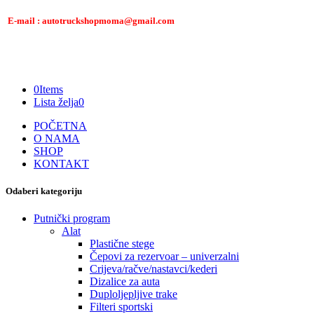
E-mail : autotruckshopmoma@gmail.com
0
Items
Lista želja
0
POČETNA
O NAMA
SHOP
KONTAKT
Odaberi kategoriju
Putnički program
Alat
Plastične stege
Čepovi za rezervoar – univerzalni
Crijeva/račve/nastavci/kederi
Dizalice za auta
Duploljepljive trake
Filteri sportski