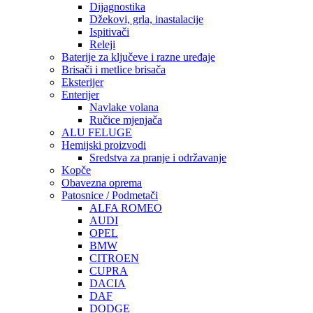
Dijagnostika
Džekovi, grla, inastalacije
Ispitivači
Releji
Baterije za ključeve i razne uređaje
Brisači i metlice brisača
Eksterijer
Enterijer
Navlake volana
Ručice mjenjača
ALU FELUGE
Hemijski proizvodi
Sredstva za pranje i održavanje
Kopče
Obavezna oprema
Patosnice / Podmetači
ALFA ROMEO
AUDI
OPEL
BMW
CITROEN
CUPRA
DACIA
DAF
DODGE