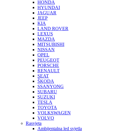
HONDA
HYUNDAI
JAGUAR
JEEP
KIA
LAND ROVER
LEXUS
MAZDA
MITSUBISHI
NISSAN
OPEL
PEUGEOT
PORSCHE
RENAULT
SEAT
ŠKODA
SSANYONG
SUBARU
SUZUKI
TESLA
TOYOTA
VOLKSWAGEN
VOLVO
Rasvjeta
Ambijentalna led svjetla