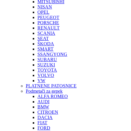
MITSUBISHI
NISAN
OPEL
PEUGEOT
PORSCHE
RENAULT
SCANIA
SEAT
ŠKODA
SMART
SSANGYONG
SUBARU
SUZUKI
TOYOTA
VOLVO
VW
PLATNENE PATOSNICE
Podmetači za gepek
ALFA ROMEO
AUDI
BMW
CITROEN
DACIA
FIAT
FORD