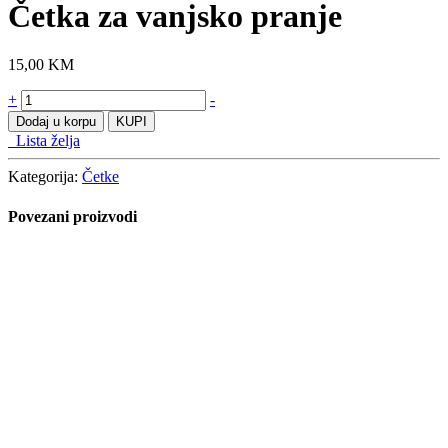
Moja korpa
Close
Close
Quickview
Close
Kategorije
Sorry. No results match your search.