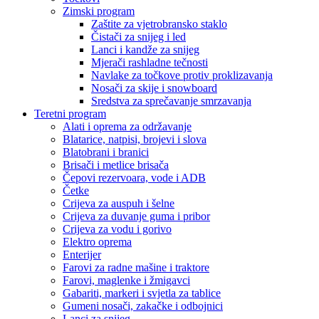
Zimski program
Zaštite za vjetrobransko staklo
Čistači za snijeg i led
Lanci i kandže za snijeg
Mjerači rashladne tečnosti
Navlake za točkove protiv proklizavanja
Nosači za skije i snowboard
Sredstva za sprečavanje smrzavanja
Teretni program
Alati i oprema za održavanje
Blatarice, natpisi, brojevi i slova
Blatobrani i branici
Brisači i metlice brisača
Čepovi rezervoara, vode i ADB
Četke
Crijeva za auspuh i šelne
Crijeva za duvanje guma i pribor
Crijeva za vodu i gorivo
Elektro oprema
Enterijer
Farovi za radne mašine i traktore
Farovi, maglenke i žmigavci
Gabariti, markeri i svjetla za tablice
Gumeni nosači, zakačke i odbojnici
Lanci za snijeg