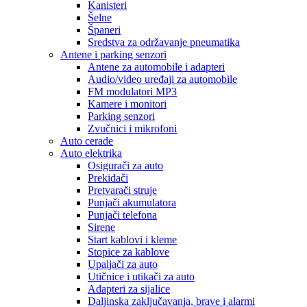
Kanisteri
Šelne
Španeri
Sredstva za održavanje pneumatika
Antene i parking senzori
Antene za automobile i adapteri
Audio/video uređaji za automobile
FM modulatori MP3
Kamere i monitori
Parking senzori
Zvučnici i mikrofoni
Auto cerade
Auto elektrika
Osigurači za auto
Prekidači
Pretvarači struje
Punjači akumulatora
Punjači telefona
Sirene
Start kablovi i kleme
Stopice za kablove
Upaljači za auto
Utičnice i utikači za auto
Adapteri za sijalice
Daljinska zaključavanja, brave i alarmi