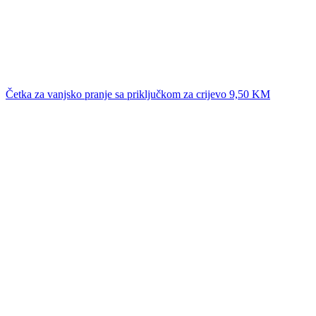
Dodaj u korpu
Lista želja
Quick View
Četka za vanjsko pranje sa priključkom za crijevo
9,50
KM