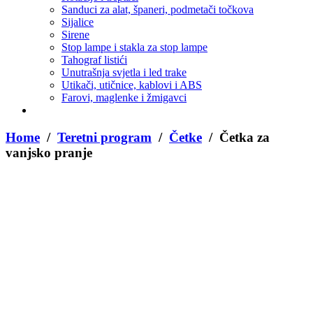
Sanduci za alat, španeri, podmetači točkova
Sijalice
Sirene
Stop lampe i stakla za stop lampe
Tahograf listići
Unutrašnja svjetla i led trake
Utikači, utičnice, kablovi i ABS
Farovi, maglenke i žmigavci
Home
/
Teretni program
/
Četke
/ Četka za
vanjsko pranje
Četka za vanjsko pranje sa priključkom za crijevo
9,50
KM