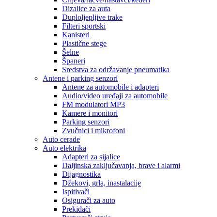
Dizalice za auta
Duploljepljive trake
Filteri sportski
Kanisteri
Plastične stege
Šelne
Španeri
Sredstva za održavanje pneumatika
Antene i parking senzori
Antene za automobile i adapteri
Audio/video uređaji za automobile
FM modulatori MP3
Kamere i monitori
Parking senzori
Zvučnici i mikrofoni
Auto cerade
Auto elektrika
Adapteri za sijalice
Daljinska zaključavanja, brave i alarmi
Dijagnostika
Džekovi, grla, inastalacije
Ispitivači
Osigurači za auto
Prekidači