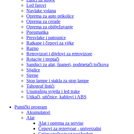
Led farovi
Navlake volana
Oprema za auto prikolice
Oprema za cerade
Oprema za obilježavanje
Pneumatika
Presvlake i patosnice
Ratkape i čepovi za vijke
Razno
Retrovizori i dijelovi za retrovizore
Rotacije i treptači
Sanduci za alat, španeri, podmetači točkova
Sijalice
Sirene
Stop lampe i stakla za stop lampe
Tahograf listići
Unutrašnja svjetla i led trake
Utikači, utičnice, kablovi i ABS
Putnički program
Akumulatori
Alat
Alat i oprema za servise
Čepovi za rezervoar - univerzalni
Crijeva/račve/nastavci/kederi