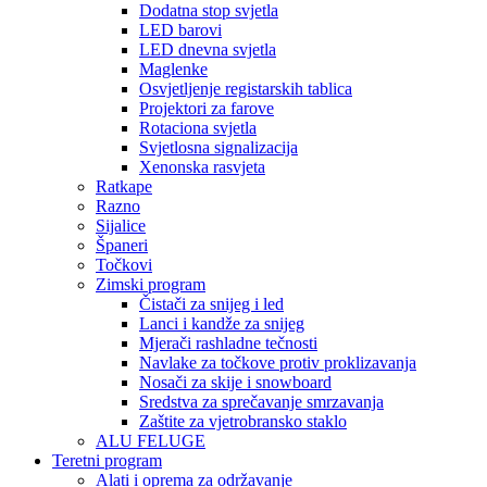
Dodatna stop svjetla
LED barovi
LED dnevna svjetla
Maglenke
Osvjetljenje registarskih tablica
Projektori za farove
Rotaciona svjetla
Svjetlosna signalizacija
Xenonska rasvjeta
Ratkape
Razno
Sijalice
Španeri
Točkovi
Zimski program
Čistači za snijeg i led
Lanci i kandže za snijeg
Mjerači rashladne tečnosti
Navlake za točkove protiv proklizavanja
Nosači za skije i snowboard
Sredstva za sprečavanje smrzavanja
Zaštite za vjetrobransko staklo
ALU FELUGE
Teretni program
Alati i oprema za održavanje