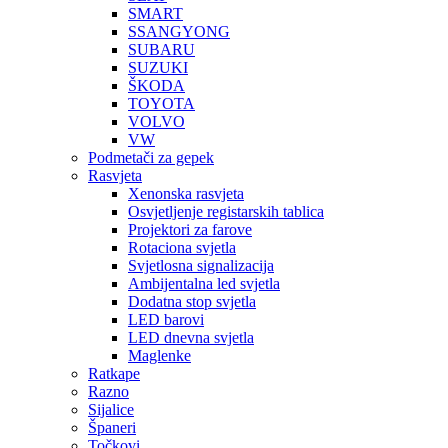
SMART
SSANGYONG
SUBARU
SUZUKI
ŠKODA
TOYOTA
VOLVO
VW
Podmetači za gepek
Rasvjeta
Xenonska rasvjeta
Osvjetljenje registarskih tablica
Projektori za farove
Rotaciona svjetla
Svjetlosna signalizacija
Ambijentalna led svjetla
Dodatna stop svjetla
LED barovi
LED dnevna svjetla
Maglenke
Ratkape
Razno
Sijalice
Španeri
Točkovi