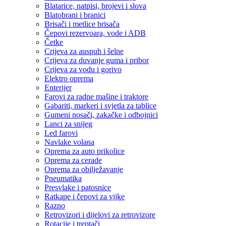
Blatarice, natpisi, brojevi i slova
Blatobrani i branici
Brisači i metlice brisača
Čepovi rezervoara, vode i ADB
Četke
Crijeva za auspuh i šelne
Crijeva za duvanje guma i pribor
Crijeva za vodu i gorivo
Elektro oprema
Enterijer
Farovi za radne mašine i traktore
Gabariti, markeri i svjetla za tablice
Gumeni nosači, zakačke i odbojnici
Lanci za snijeg
Led farovi
Navlake volana
Oprema za auto prikolice
Oprema za cerade
Oprema za obilježavanje
Pneumatika
Presvlake i patosnice
Ratkape i čepovi za vijke
Razno
Retrovizori i dijelovi za retrovizore
Rotacije i treptači