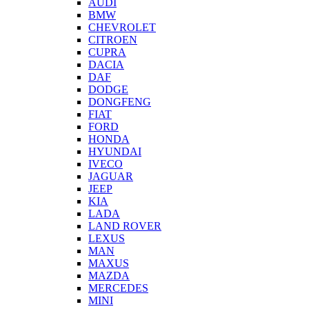
AUDI
BMW
CHEVROLET
CITROEN
CUPRA
DACIA
DAF
DODGE
DONGFENG
FIAT
FORD
HONDA
HYUNDAI
IVECO
JAGUAR
JEEP
KIA
LADA
LAND ROVER
LEXUS
MAN
MAXUS
MAZDA
MERCEDES
MINI