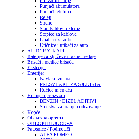
Pretvarači struje
Punjači akumulatora
Punjači telefona
Releji
Sirene
Start kablovi i kleme
Stopice za kablove
Upaljači za auto
Utičnice i utikači za auto
AUTO RATKAPE
Baterije za ključeve i razne uređaje
Brisači i metlice brisača
Eksterijer
Enterijer
Navlake volana
PRESVLAKE ZA SJEDISTA
Ručice mjenjača
Hemijski proizvodi
BENZIN / DIZEL ADITIVI
Sredstva za pranje i održavanje
Kopče
Obavezna oprema
OKLOPI KLJUČEVA
Patosnice / Podmetači
ALFA ROMEO