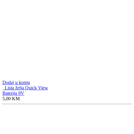
Dodaj u korpu
Lista želja
Quick View
Baterija 9V
5,00
KM