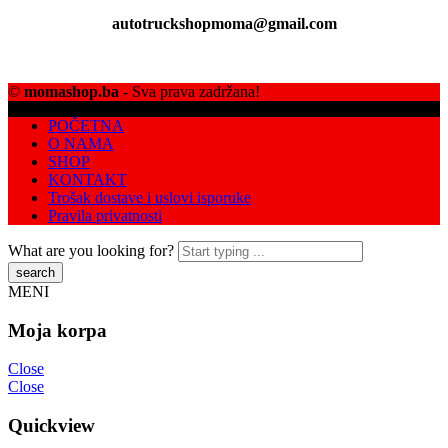
autotruckshopmoma@gmail.com
©
momashop.ba
- Sva prava zadržana!
POČETNA
O NAMA
SHOP
KONTAKT
Trošak dostave i uslovi isporuke
Pravila privatnosti
What are you looking for?
MENI
Moja korpa
Close
Close
Quickview