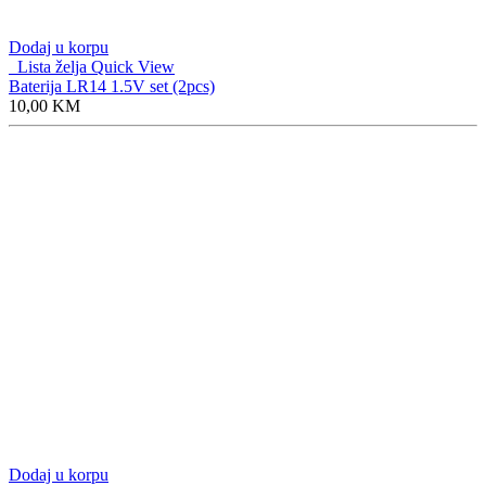
Dodaj u korpu
Lista želja
Quick View
Baterija LR14 1.5V set (2pcs)
10,00
KM
Dodaj u korpu