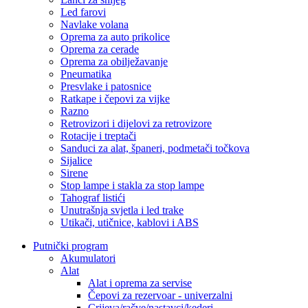
Led farovi
Navlake volana
Oprema za auto prikolice
Oprema za cerade
Oprema za obilježavanje
Pneumatika
Presvlake i patosnice
Ratkape i čepovi za vijke
Razno
Retrovizori i dijelovi za retrovizore
Rotacije i treptači
Sanduci za alat, španeri, podmetači točkova
Sijalice
Sirene
Stop lampe i stakla za stop lampe
Tahograf listići
Unutrašnja svjetla i led trake
Utikači, utičnice, kablovi i ABS
Putnički program
Akumulatori
Alat
Alat i oprema za servise
Čepovi za rezervoar - univerzalni
Crijeva/račve/nastavci/kederi