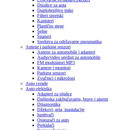
Dizalice za auta
Duploljepljive trake
Filteri sportski
Kanisteri
Plastične stege
Šelne
Španeri
Sredstva za održavanje pneumatika
Antene i parking senzori
Antene za automobile i adapteri
Audio/video uređaji za automobile
FM modulatori MP3
Kamere i monitori
Parking senzori
Zvučnici i mikrofoni
Auto cerade
Auto elektrika
Adapteri za sijalice
Daljinska zaključavanja, brave i alarmi
Dijagnostika
Džekovi, grla, inastalacije
Ispitivači
Osigurači za auto
Prekidači