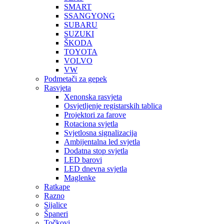
SMART
SSANGYONG
SUBARU
SUZUKI
ŠKODA
TOYOTA
VOLVO
VW
Podmetači za gepek
Rasvjeta
Xenonska rasvjeta
Osvjetljenje registarskih tablica
Projektori za farove
Rotaciona svjetla
Svjetlosna signalizacija
Ambijentalna led svjetla
Dodatna stop svjetla
LED barovi
LED dnevna svjetla
Maglenke
Ratkape
Razno
Sijalice
Španeri
Točkovi