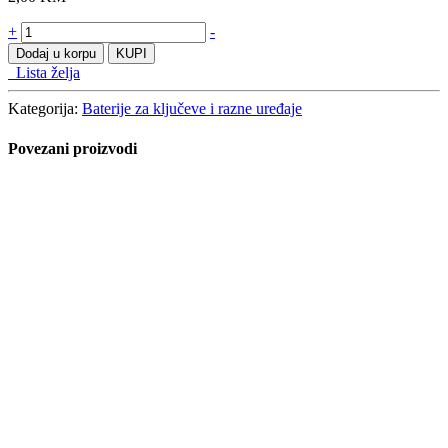
Baterija
+
-
AA
Dodaj u korpu
KUPI
1.5V
Lista želja
set
(2pcs)
Kategorija:
Baterije za ključeve i razne uređaje
količine
Povezani proizvodi