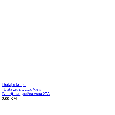
Dodaj u korpu
Lista želja
Quick View
Baterija za garažna vrata 27A
2,00
KM