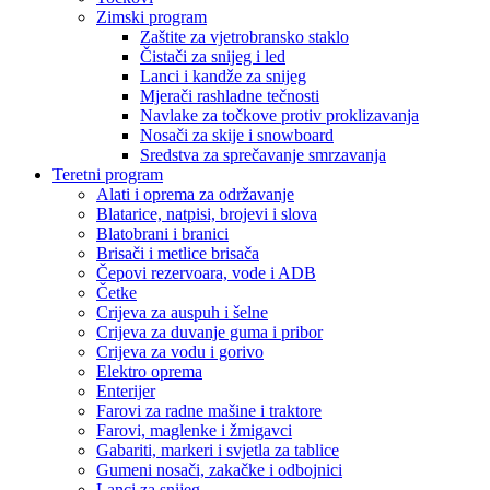
Zimski program
Zaštite za vjetrobransko staklo
Čistači za snijeg i led
Lanci i kandže za snijeg
Mjerači rashladne tečnosti
Navlake za točkove protiv proklizavanja
Nosači za skije i snowboard
Sredstva za sprečavanje smrzavanja
Teretni program
Alati i oprema za održavanje
Blatarice, natpisi, brojevi i slova
Blatobrani i branici
Brisači i metlice brisača
Čepovi rezervoara, vode i ADB
Četke
Crijeva za auspuh i šelne
Crijeva za duvanje guma i pribor
Crijeva za vodu i gorivo
Elektro oprema
Enterijer
Farovi za radne mašine i traktore
Farovi, maglenke i žmigavci
Gabariti, markeri i svjetla za tablice
Gumeni nosači, zakačke i odbojnici
Lanci za snijeg