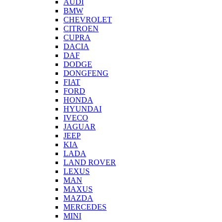
AUDI
BMW
CHEVROLET
CITROEN
CUPRA
DACIA
DAF
DODGE
DONGFENG
FIAT
FORD
HONDA
HYUNDAI
IVECO
JAGUAR
JEEP
KIA
LADA
LAND ROVER
LEXUS
MAN
MAXUS
MAZDA
MERCEDES
MINI