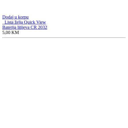
Dodaj u korpu
Lista želja
Quick View
Baterija litijeva CR 2032
5,00
KM