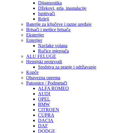
Dijagnostika
Džekovi, grla, inastalacije
Ispitivači
Releji
Baterije za ključeve i razne uređaje
Brisači i metlice brisača
Eksterijer
Enterijer
Navlake volana
Ručice mjenjača
ALU FELUGE
Hemijski proizvodi
Sredstva za pranje i održavanje
Kopče
Obavezna oprema
Patosnice / Podmetači
ALFA ROMEO
AUDI
OPEL
BMW
CITROEN
CUPRA
DACIA
DAF
DODGE