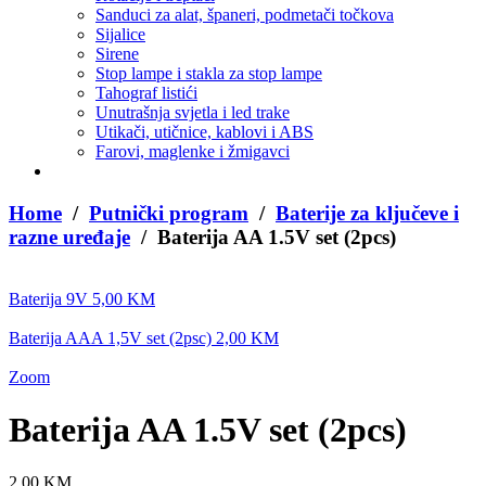
Sanduci za alat, španeri, podmetači točkova
Sijalice
Sirene
Stop lampe i stakla za stop lampe
Tahograf listići
Unutrašnja svjetla i led trake
Utikači, utičnice, kablovi i ABS
Farovi, maglenke i žmigavci
Home
/
Putnički program
/
Baterije za ključeve i
razne uređaje
/ Baterija AA 1.5V set (2pcs)
Baterija 9V
5,00
KM
Baterija AAA 1,5V set (2psc)
2,00
KM
Zoom
Baterija AA 1.5V set (2pcs)
2,00
KM