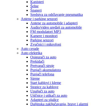
Kanisteri
Šelne
Španeri
Sredstva za održavanje pneumatika
Antene i parking senzori
Antene za automobile i adapteri
Audio/video uređaji za automobile
FM modulatori MP3
Kamere i monitori
Parking senzori
Zvučnici i mikrofoni
Auto cerade
Auto elektrika
Osigurači za auto
Prekidači
Pretvarači struje
Punjači akumulatora
Punjači telefona
Sirene
Start kablovi i kleme
Stopice za kablove
Upaljači za auto
Utičnice i utikači za auto
Adapteri za sijalice
Daljinska zaključavanja, brave i alarmi