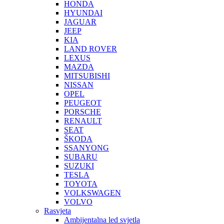
HONDA
HYUNDAI
JAGUAR
JEEP
KIA
LAND ROVER
LEXUS
MAZDA
MITSUBISHI
NISSAN
OPEL
PEUGEOT
PORSCHE
RENAULT
SEAT
ŠKODA
SSANYONG
SUBARU
SUZUKI
TESLA
TOYOTA
VOLKSWAGEN
VOLVO
Rasvjeta
Ambijentalna led svjetla