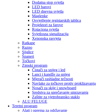
Dodatna stop svjetla
LED barovi
LED dnevna svjetla
Maglenke
Osvjetljenje registarskih tablica
Projektori za farove
Rotaciona svjetla
Svjetlosna signalizacija
Xenonska rasvjeta
Ratkape
Razno
Sijalice
Španeri
Točkovi
Zimski program
Čistači za snijeg i led
Lanci i kandže za snijeg
Mjerači rashladne tečnosti
Navlake za točkove protiv proklizavanja
Nosači za skije i snowboard
Sredstva za sprečavanje smrzavanja
Zaštite za vjetrobransko staklo
ALU FELUGE
Teretni program
Alati i oprema za održavanje