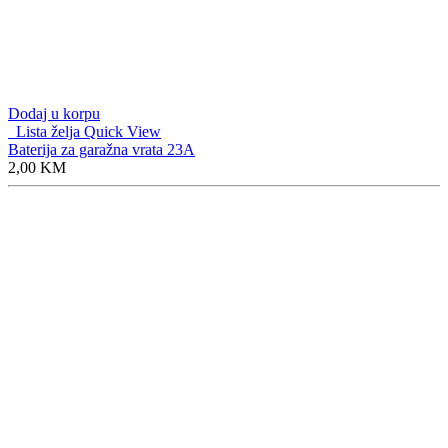
Dodaj u korpu
Lista želja
Quick View
Baterija za garažna vrata 23A
2,00
KM