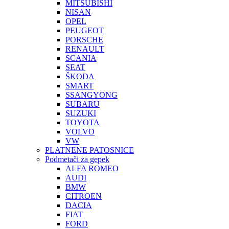
MITSUBISHI
NISAN
OPEL
PEUGEOT
PORSCHE
RENAULT
SCANIA
SEAT
ŠKODA
SMART
SSANGYONG
SUBARU
SUZUKI
TOYOTA
VOLVO
VW
PLATNENE PATOSNICE
Podmetači za gepek
ALFA ROMEO
AUDI
BMW
CITROEN
DACIA
FIAT
FORD