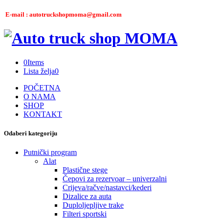
E-mail : autotruckshopmoma@gmail.com
0
Items
Lista želja
0
POČETNA
O NAMA
SHOP
KONTAKT
Odaberi kategoriju
Putnički program
Alat
Plastične stege
Čepovi za rezervoar – univerzalni
Crijeva/račve/nastavci/kederi
Dizalice za auta
Duploljepljive trake
Filteri sportski