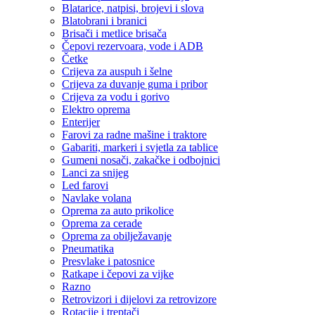
Blatarice, natpisi, brojevi i slova
Blatobrani i branici
Brisači i metlice brisača
Čepovi rezervoara, vode i ADB
Četke
Crijeva za auspuh i šelne
Crijeva za duvanje guma i pribor
Crijeva za vodu i gorivo
Elektro oprema
Enterijer
Farovi za radne mašine i traktore
Gabariti, markeri i svjetla za tablice
Gumeni nosači, zakačke i odbojnici
Lanci za snijeg
Led farovi
Navlake volana
Oprema za auto prikolice
Oprema za cerade
Oprema za obilježavanje
Pneumatika
Presvlake i patosnice
Ratkape i čepovi za vijke
Razno
Retrovizori i dijelovi za retrovizore
Rotacije i treptači