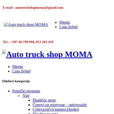
E-mail : autotruckshopmoma@gmail.com
0
Items
Lista želja
0
Tel. : +387 66 799 998, 051 265 419
0
Items
Lista želja
0
Odaberi kategoriju
Putnički program
Alat
Plastične stege
Čepovi za rezervoar – univerzalni
Crijeva/račve/nastavci/kederi
Dizalice za auta