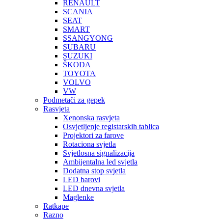
RENAULT
SCANIA
SEAT
SMART
SSANGYONG
SUBARU
SUZUKI
ŠKODA
TOYOTA
VOLVO
VW
Podmetači za gepek
Rasvjeta
Xenonska rasvjeta
Osvjetljenje registarskih tablica
Projektori za farove
Rotaciona svjetla
Svjetlosna signalizacija
Ambijentalna led svjetla
Dodatna stop svjetla
LED barovi
LED dnevna svjetla
Maglenke
Ratkape
Razno