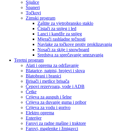
Sijalice
Španeri
Točkovi
Zimski program
Zaštite za vjetrobransko staklo
Čistači za snijeg i led
Lanci i kandže za snijeg
Mjerači rashladne tečnosti
Navlake za točkove protiv proklizavanja
Nosači za skije i snowboard
Sredstva za sprečavanje smrzavanja
Teretni program
Alati i oprema za održavanje
Blatarice, natpisi, brojevi i slova
Blatobrani i branici
Brisači i metlice brisača
Čepovi rezervoara, vode i ADB
Četke
Crijeva za auspuh i šelne
Crijeva za duvanje guma i pribor
Crijeva za vodu i gorivo
Elektro oprema
Enterijer
Farovi za radne mašine i traktore
Farovi, maglenke i žmigavci