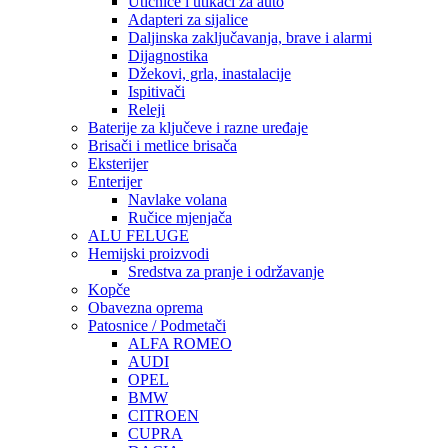
Utičnice i utikači za auto
Adapteri za sijalice
Daljinska zaključavanja, brave i alarmi
Dijagnostika
Džekovi, grla, inastalacije
Ispitivači
Releji
Baterije za ključeve i razne uređaje
Brisači i metlice brisača
Eksterijer
Enterijer
Navlake volana
Ručice mjenjača
ALU FELUGE
Hemijski proizvodi
Sredstva za pranje i održavanje
Kopče
Obavezna oprema
Patosnice / Podmetači
ALFA ROMEO
AUDI
OPEL
BMW
CITROEN
CUPRA