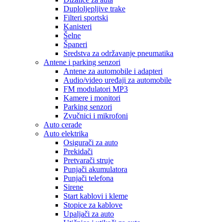
Duploljepljive trake
Filteri sportski
Kanisteri
Šelne
Španeri
Sredstva za održavanje pneumatika
Antene i parking senzori
Antene za automobile i adapteri
Audio/video uređaji za automobile
FM modulatori MP3
Kamere i monitori
Parking senzori
Zvučnici i mikrofoni
Auto cerade
Auto elektrika
Osigurači za auto
Prekidači
Pretvarači struje
Punjači akumulatora
Punjači telefona
Sirene
Start kablovi i kleme
Stopice za kablove
Upaljači za auto