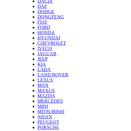
DACIA
DAF
DODGE
DONGFENG
FIAT
FORD
HONDA
HYUNDAI
CHEVROLET
IVECO
JAGUAR
JEEP
KIA
LADA
LAND ROVER
LEXUS
MAN
MAXUS
MAZDA
MERCEDES
MINI
MITSUBISHI
NISAN
PEUGEOT
PORSCHE