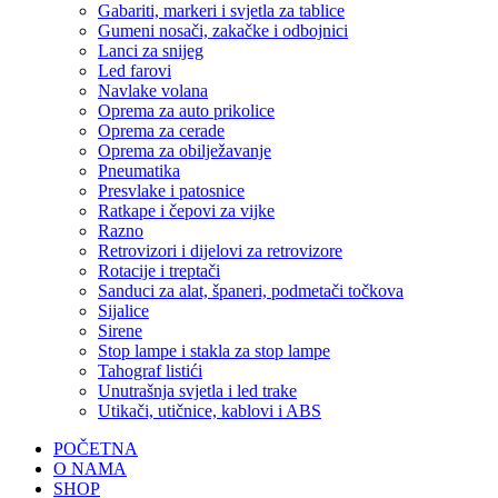
Gabariti, markeri i svjetla za tablice
Gumeni nosači, zakačke i odbojnici
Lanci za snijeg
Led farovi
Navlake volana
Oprema za auto prikolice
Oprema za cerade
Oprema za obilježavanje
Pneumatika
Presvlake i patosnice
Ratkape i čepovi za vijke
Razno
Retrovizori i dijelovi za retrovizore
Rotacije i treptači
Sanduci za alat, španeri, podmetači točkova
Sijalice
Sirene
Stop lampe i stakla za stop lampe
Tahograf listići
Unutrašnja svjetla i led trake
Utikači, utičnice, kablovi i ABS
POČETNA
O NAMA
SHOP