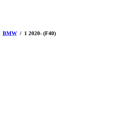
/
BMW
/ 1 2020- (F40)