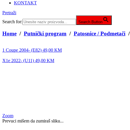
KONTAKT
Pretraži
Search for:
Search Button
Home
/
Putnički program
/
Patosnice / Podmetači
1 Coupe 2004- (E82)
49,00
KM
X1e 2022- (U11)
49,00
KM
Zoom
Prevuci mišem da zumiraš sliku...