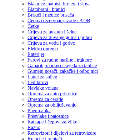
Blatarice, natpisi, brojevi i slova
Blatobrani i branici
Brisači i metlice brisača
Čepovi rezervoara, vode i ADB
Četke
Crijeva za auspuh i šelne
Crijeva za duvanje guma i pribor
Crijeva za vodu i gorivo
Elektro oprema
Enterijer
Farovi za radne mašine i traktore
Gabariti, markeri i svjetla za tablice
Gumeni nosači, zakačke i odbojnici
Lanci za snijeg
Led farovi
Navlake volana
Oprema za auto prikolice
Oprema za cerade
Oprema za obilježavanje
Pneumatika
Presvlake i patosnice
Ratkape i čepovi za vijke
Razno
Retrovizori i dijelovi za retrovizore
Rotacije i treptači