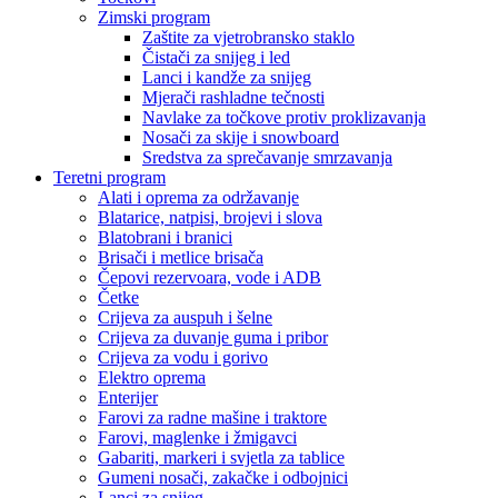
Zimski program
Zaštite za vjetrobransko staklo
Čistači za snijeg i led
Lanci i kandže za snijeg
Mjerači rashladne tečnosti
Navlake za točkove protiv proklizavanja
Nosači za skije i snowboard
Sredstva za sprečavanje smrzavanja
Teretni program
Alati i oprema za održavanje
Blatarice, natpisi, brojevi i slova
Blatobrani i branici
Brisači i metlice brisača
Čepovi rezervoara, vode i ADB
Četke
Crijeva za auspuh i šelne
Crijeva za duvanje guma i pribor
Crijeva za vodu i gorivo
Elektro oprema
Enterijer
Farovi za radne mašine i traktore
Farovi, maglenke i žmigavci
Gabariti, markeri i svjetla za tablice
Gumeni nosači, zakačke i odbojnici
Lanci za snijeg