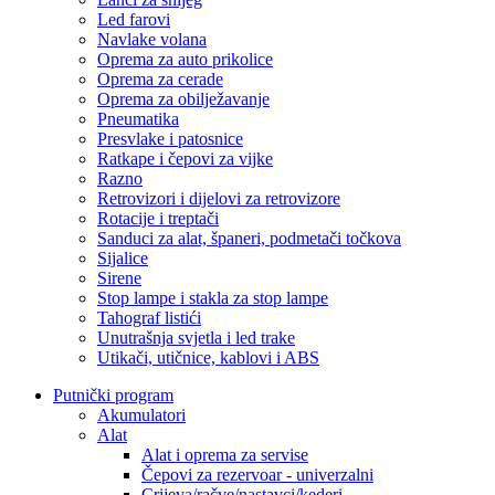
Led farovi
Navlake volana
Oprema za auto prikolice
Oprema za cerade
Oprema za obilježavanje
Pneumatika
Presvlake i patosnice
Ratkape i čepovi za vijke
Razno
Retrovizori i dijelovi za retrovizore
Rotacije i treptači
Sanduci za alat, španeri, podmetači točkova
Sijalice
Sirene
Stop lampe i stakla za stop lampe
Tahograf listići
Unutrašnja svjetla i led trake
Utikači, utičnice, kablovi i ABS
Putnički program
Akumulatori
Alat
Alat i oprema za servise
Čepovi za rezervoar - univerzalni
Crijeva/račve/nastavci/kederi