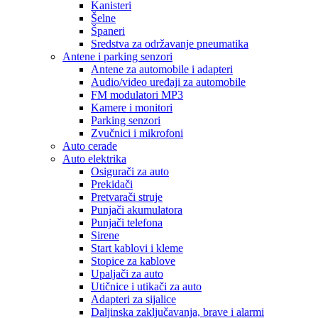
Kanisteri
Šelne
Španeri
Sredstva za održavanje pneumatika
Antene i parking senzori
Antene za automobile i adapteri
Audio/video uređaji za automobile
FM modulatori MP3
Kamere i monitori
Parking senzori
Zvučnici i mikrofoni
Auto cerade
Auto elektrika
Osigurači za auto
Prekidači
Pretvarači struje
Punjači akumulatora
Punjači telefona
Sirene
Start kablovi i kleme
Stopice za kablove
Upaljači za auto
Utičnice i utikači za auto
Adapteri za sijalice
Daljinska zaključavanja, brave i alarmi