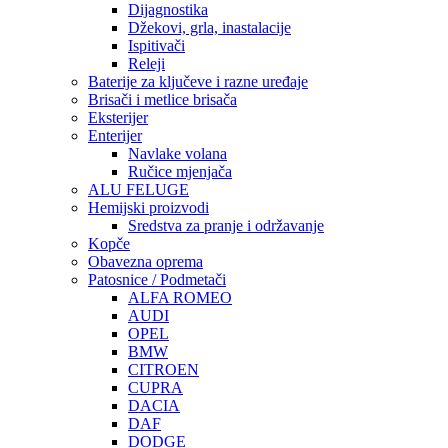
Dijagnostika
Džekovi, grla, inastalacije
Ispitivači
Releji
Baterije za ključeve i razne uređaje
Brisači i metlice brisača
Eksterijer
Enterijer
Navlake volana
Ručice mjenjača
ALU FELUGE
Hemijski proizvodi
Sredstva za pranje i održavanje
Kopče
Obavezna oprema
Patosnice / Podmetači
ALFA ROMEO
AUDI
OPEL
BMW
CITROEN
CUPRA
DACIA
DAF
DODGE