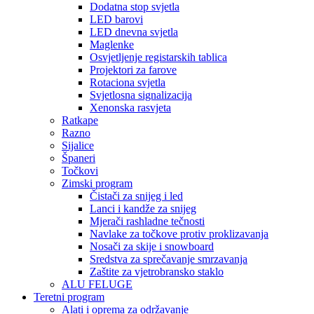
Dodatna stop svjetla
LED barovi
LED dnevna svjetla
Maglenke
Osvjetljenje registarskih tablica
Projektori za farove
Rotaciona svjetla
Svjetlosna signalizacija
Xenonska rasvjeta
Ratkape
Razno
Sijalice
Španeri
Točkovi
Zimski program
Čistači za snijeg i led
Lanci i kandže za snijeg
Mjerači rashladne tečnosti
Navlake za točkove protiv proklizavanja
Nosači za skije i snowboard
Sredstva za sprečavanje smrzavanja
Zaštite za vjetrobransko staklo
ALU FELUGE
Teretni program
Alati i oprema za održavanje