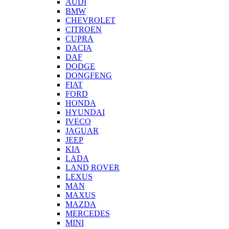
AUDI
BMW
CHEVROLET
CITROEN
CUPRA
DACIA
DAF
DODGE
DONGFENG
FIAT
FORD
HONDA
HYUNDAI
IVECO
JAGUAR
JEEP
KIA
LADA
LAND ROVER
LEXUS
MAN
MAXUS
MAZDA
MERCEDES
MINI