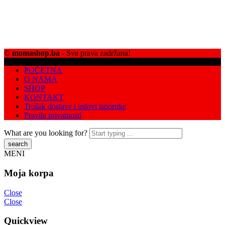
©
momashop.ba
- Sva prava zadržana!
POČETNA
O NAMA
SHOP
KONTAKT
Trošak dostave i uslovi isporuke
Pravila privatnosti
What are you looking for?
MENI
Moja korpa
Close
Close
Quickview