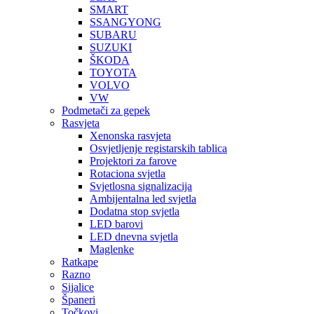
SMART
SSANGYONG
SUBARU
SUZUKI
ŠKODA
TOYOTA
VOLVO
VW
Podmetači za gepek
Rasvjeta
Xenonska rasvjeta
Osvjetljenje registarskih tablica
Projektori za farove
Rotaciona svjetla
Svjetlosna signalizacija
Ambijentalna led svjetla
Dodatna stop svjetla
LED barovi
LED dnevna svjetla
Maglenke
Ratkape
Razno
Sijalice
Španeri
Točkovi