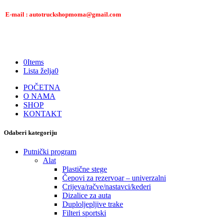
E-mail : autotruckshopmoma@gmail.com
0
Items
Lista želja
0
POČETNA
O NAMA
SHOP
KONTAKT
Odaberi kategoriju
Putnički program
Alat
Plastične stege
Čepovi za rezervoar – univerzalni
Crijeva/račve/nastavci/kederi
Dizalice za auta
Duploljepljive trake
Filteri sportski