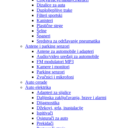
Dizalice za auta
Duploljepljive trake
Filteri sportski
Kanisteri
Plastične stege
Šelne
Španeri
Sredstva za održavanje pneumatika
Antene i parking senzori
Antene za automobile i adapteri
Audio/video uređaji za automobile
FM modulatori MP3
Kamere i monitori
Parking senzori
Zvučnici i mikrofoni
Auto cerade
Auto elektrika
Adapteri za sijalice
Daljinska zaključavanja, brave i alarmi
Dijagnostika
Džekovi, grla, inastalacije
Ispitivači
Osigurači za auto
Prekidači