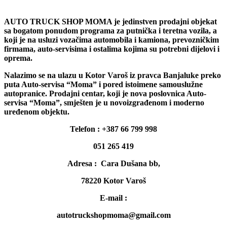
AUTO TRUCK SHOP MOMA je jedinstven prodajni objekat
sa bogatom ponudom programa za putnička i teretna vozila, a
koji je na usluzi vozačima automobila i kamiona, prevozničkim
firmama, auto-servisima i ostalima kojima su potrebni dijelovi i
oprema.
Nalazimo se na ulazu u Kotor Varoš iz pravca Banjaluke preko
puta Auto-servisa “Moma” i pored istoimene samouslužne
autopranice. Prodajni centar, koji je nova poslovnica Auto-
servisa “Moma”, smješten je u novoizgrađenom i moderno
uređenom objektu.
Telefon : +387 66 799 998
051 265 419
Adresa : Cara Dušana bb,
78220 Kotor Varoš
E-mail :
autotruckshopmoma@gmail.com