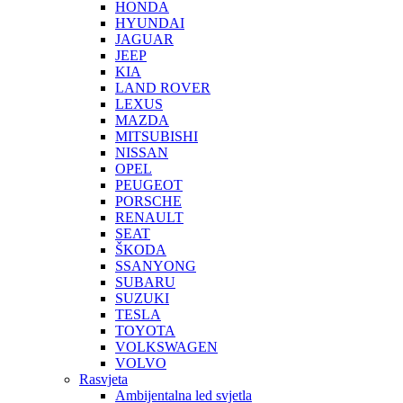
HONDA
HYUNDAI
JAGUAR
JEEP
KIA
LAND ROVER
LEXUS
MAZDA
MITSUBISHI
NISSAN
OPEL
PEUGEOT
PORSCHE
RENAULT
SEAT
ŠKODA
SSANYONG
SUBARU
SUZUKI
TESLA
TOYOTA
VOLKSWAGEN
VOLVO
Rasvjeta
Ambijentalna led svjetla