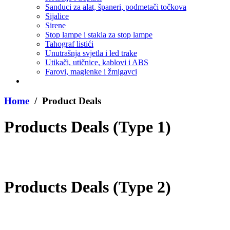
Sanduci za alat, španeri, podmetači točkova
Sijalice
Sirene
Stop lampe i stakla za stop lampe
Tahograf listići
Unutrašnja svjetla i led trake
Utikači, utičnice, kablovi i ABS
Farovi, maglenke i žmigavci
Home
/ Product Deals
Products Deals (Type 1)
Products Deals (Type 2)