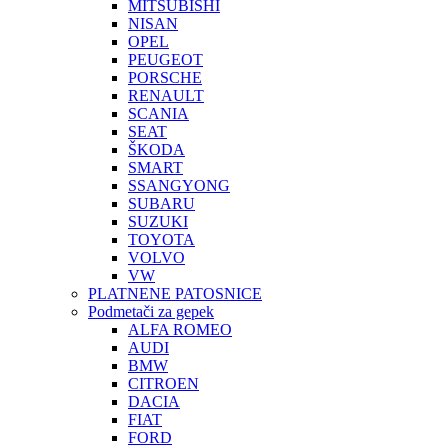
MITSUBISHI
NISAN
OPEL
PEUGEOT
PORSCHE
RENAULT
SCANIA
SEAT
ŠKODA
SMART
SSANGYONG
SUBARU
SUZUKI
TOYOTA
VOLVO
VW
PLATNENE PATOSNICE
Podmetači za gepek
ALFA ROMEO
AUDI
BMW
CITROEN
DACIA
FIAT
FORD