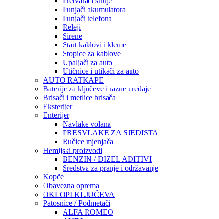
Pretvarači struje
Punjači akumulatora
Punjači telefona
Releji
Sirene
Start kablovi i kleme
Stopice za kablove
Upaljači za auto
Utičnice i utikači za auto
AUTO RATKAPE
Baterije za ključeve i razne uređaje
Brisači i metlice brisača
Eksterijer
Enterijer
Navlake volana
PRESVLAKE ZA SJEDISTA
Ručice mjenjača
Hemijski proizvodi
BENZIN / DIZEL ADITIVI
Sredstva za pranje i održavanje
Kopče
Obavezna oprema
OKLOPI KLJUČEVA
Patosnice / Podmetači
ALFA ROMEO