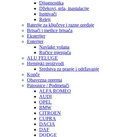
Dijagnostika
Džekovi, grla, inastalacije
Ispitivači
Releji
Baterije za ključeve i razne uređaje
Brisači i metlice brisača
Eksterijer
Enterijer
Navlake volana
Ručice mjenjača
ALU FELUGE
Hemijski proizvodi
Sredstva za pranje i održavanje
Kopče
Obavezna oprema
Patosnice / Podmetači
ALFA ROMEO
AUDI
OPEL
BMW
CITROEN
CUPRA
DACIA
DAF
DODGE