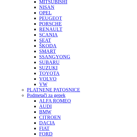
MITSUBISHI
NISAN
OPEL
PEUGEOT
PORSCHE
RENAULT
SCANIA
SEAT
ŠKODA
SMART
SSANGYONG
SUBARU
SUZUKI
TOYOTA
VOLVO
VW
PLATNENE PATOSNICE
Podmetači za gepek
ALFA ROMEO
AUDI
BMW
CITROEN
DACIA
FIAT
FORD