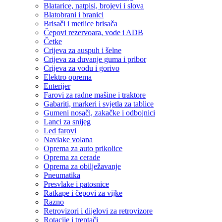
Blatarice, natpisi, brojevi i slova
Blatobrani i branici
Brisači i metlice brisača
Čepovi rezervoara, vode i ADB
Četke
Crijeva za auspuh i šelne
Crijeva za duvanje guma i pribor
Crijeva za vodu i gorivo
Elektro oprema
Enterijer
Farovi za radne mašine i traktore
Gabariti, markeri i svjetla za tablice
Gumeni nosači, zakačke i odbojnici
Lanci za snijeg
Led farovi
Navlake volana
Oprema za auto prikolice
Oprema za cerade
Oprema za obilježavanje
Pneumatika
Presvlake i patosnice
Ratkape i čepovi za vijke
Razno
Retrovizori i dijelovi za retrovizore
Rotacije i treptači