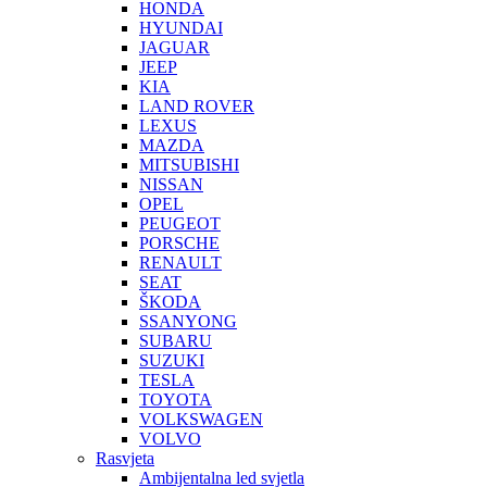
HONDA
HYUNDAI
JAGUAR
JEEP
KIA
LAND ROVER
LEXUS
MAZDA
MITSUBISHI
NISSAN
OPEL
PEUGEOT
PORSCHE
RENAULT
SEAT
ŠKODA
SSANYONG
SUBARU
SUZUKI
TESLA
TOYOTA
VOLKSWAGEN
VOLVO
Rasvjeta
Ambijentalna led svjetla