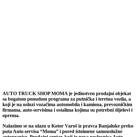
AUTO TRUCK SHOP MOMA je jedinstven prodajni objekat
sa bogatom ponudom programa za putnička i teretna vozila, a
koji je na usluzi vozačima automobila i kamiona, prevozničkim
firmama, auto-servisima i ostalima kojima su potrebni dijelovi i
oprema.
Nalazimo se na ulazu u Kotor Varoš iz pravca Banjaluke preko
puta Auto-servisa “Moma” i pored istoimene samouslužne
autopranice. Prodajni centar, koji je nova poslovnica Auto-