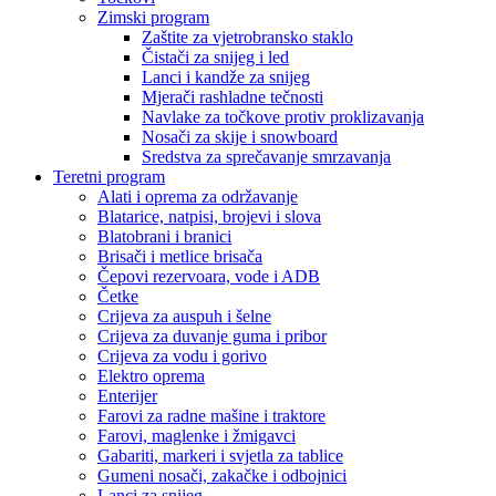
Zimski program
Zaštite za vjetrobransko staklo
Čistači za snijeg i led
Lanci i kandže za snijeg
Mjerači rashladne tečnosti
Navlake za točkove protiv proklizavanja
Nosači za skije i snowboard
Sredstva za sprečavanje smrzavanja
Teretni program
Alati i oprema za održavanje
Blatarice, natpisi, brojevi i slova
Blatobrani i branici
Brisači i metlice brisača
Čepovi rezervoara, vode i ADB
Četke
Crijeva za auspuh i šelne
Crijeva za duvanje guma i pribor
Crijeva za vodu i gorivo
Elektro oprema
Enterijer
Farovi za radne mašine i traktore
Farovi, maglenke i žmigavci
Gabariti, markeri i svjetla za tablice
Gumeni nosači, zakačke i odbojnici
Lanci za snijeg