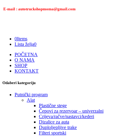
E-mail : autotruckshopmoma@gmail.com
0
Items
Lista želja
0
POČETNA
O NAMA
SHOP
KONTAKT
Odaberi kategoriju
Putnički program
Alat
Plastične stege
Čepovi za rezervoar – univerzalni
Crijeva/račve/nastavci/kederi
Dizalice za auta
Duploljepljive trake
Filteri sportski