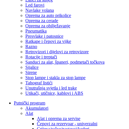
Led farovi
Navlake volana
Oprema za auto prikolice
Oprema za cerade
Oprema za obilježavanje
Pneumatika
Presvlake i patosnice
Ratkape i čepovi za vijke
Razno
Retrovizori i dijelovi za retrovizore
Rotacije i treptači
Sanduci za alat, španeri, podmetači točkova
Sijalice
Sirene
Stop lampe i stakla za stop lampe
Tahograf listići
Unutrašnja svjetla i led trake
Utikači, utičnice, kablovi i ABS
Putnički program
Akumulatori
Alat
Alat i oprema za servise
Čepovi za rezervoar - univerzalni
Crijeva/račve/nastavci/kederi