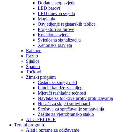
Dodatna stop svjetla
LED barovi
LED dnevna svjetla
Maglenke
Osvjetljenje registarskih tablica
Projektori za farove
Rotaciona svjetla
Svjetlosna signalizacija
Xenonska rasvjeta
Ratkape
Razno
Sijalice
Španeri
Točkovi
Zimski program
Čistači za snijeg i led
Lanci i kandže za snijeg
Mjerači rashladne tečnosti
Navlake za točkove protiv proklizavanja
Nosači za skije i snowboard
Sredstva za sprečavanje smrzavanja
Zaštite za vjetrobransko staklo
ALU FELUGE
Teretni program
Alati i oprema za održavanje