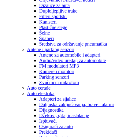
Dizalice za auta
Duploljepljive trake
Filteri sportski
Kanisteri
Plastične stege
Šelne
Španeri
Sredstva za održavanje pneumatika
Antene i parking senzori
Antene za automobile i adapteri
Audio/video uređaji za automobile
FM modulatori MP3
Kamere i monitori
Parking senzori
Zvučnici i mikrofoni
Auto cerade
Auto elektrika
Adapteri za sijalice
Daljinska zaključavanja, brave i alarmi
Dijagnostika
Džekovi, grla, inastalacije
Ispitivači
Osigurači za auto
Prekidači