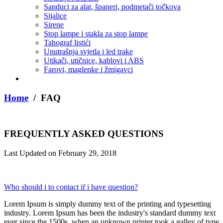
Sanduci za alat, španeri, podmetači točkova
Sijalice
Sirene
Stop lampe i stakla za stop lampe
Tahograf listići
Unutrašnja svjetla i led trake
Utikači, utičnice, kablovi i ABS
Farovi, maglenke i žmigavci
Home
/ FAQ
FREQUENTLY ASKED QUESTIONS
Last Updated on February 29, 2018
Who should i to contact if i have question?
Lorem Ipsum is simply dummy text of the printing and typesetting
industry. Lorem Ipsum has been the industry's standard dummy text
ever since the 1500s, when an unknown printer took a galley of type