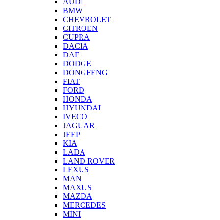
AUDI
BMW
CHEVROLET
CITROEN
CUPRA
DACIA
DAF
DODGE
DONGFENG
FIAT
FORD
HONDA
HYUNDAI
IVECO
JAGUAR
JEEP
KIA
LADA
LAND ROVER
LEXUS
MAN
MAXUS
MAZDA
MERCEDES
MINI