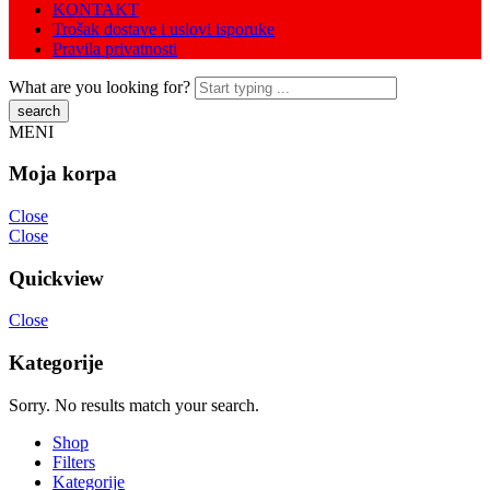
KONTAKT
Trošak dostave i uslovi isporuke
Pravila privatnosti
What are you looking for?
MENI
Moja korpa
Close
Close
Quickview
Close
Kategorije
Sorry. No results match your search.
Shop
Filters
Kategorije