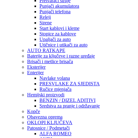
Pretvarači struje
Punjači akumulatora
Punjači telefona
Releji
Sirene
Start kablovi i kleme
Stopice za kablove
Upaljači za auto
Utičnice i utikači za auto
AUTO RATKAPE
Baterije za ključeve i razne uređaje
Brisači i metlice brisača
Eksterijer
Enterijer
Navlake volana
PRESVLAKE ZA SJEDISTA
Ručice mjenjača
Hemijski proizvodi
BENZIN / DIZEL ADITIVI
Sredstva za pranje i održavanje
Kopče
Obavezna oprema
OKLOPI KLJUČEVA
Patosnice / Podmetači
ALFA ROMEO