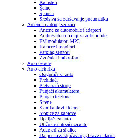
Kanisteri
Šelne
Španeri
Sredstva za održavanje pneumatika
Antene i parking senzori
Antene za automobile i adapteri
Audio/video uređaji za automobile
FM modulatori MP3
Kamere i monitori
Parking senzori
Zvučnici i mikrofoni
Auto cerade
Auto elektrika
Osigurači za auto
Prekidači
Pretvarači struje
Punjači akumulatora
Punjači telefona
Sirene
Start kablovi i kleme
Stopice za kablove
Upaljači za auto
Utičnice i utikači za auto
Adapteri za sijalice
Daljinska zaključavanja, brave i alarmi