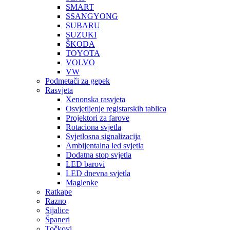
SMART
SSANGYONG
SUBARU
SUZUKI
ŠKODA
TOYOTA
VOLVO
VW
Podmetači za gepek
Rasvjeta
Xenonska rasvjeta
Osvjetljenje registarskih tablica
Projektori za farove
Rotaciona svjetla
Svjetlosna signalizacija
Ambijentalna led svjetla
Dodatna stop svjetla
LED barovi
LED dnevna svjetla
Maglenke
Ratkape
Razno
Sijalice
Španeri
Točkovi