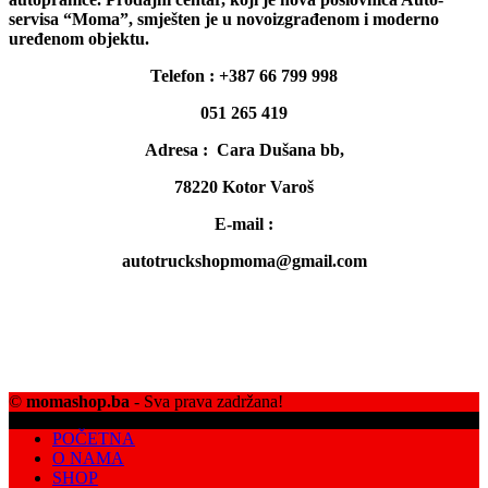
servisa “Moma”, smješten je u novoizgrađenom i moderno
uređenom objektu.
Telefon : +387 66 799 998
051 265 419
Adresa : Cara Dušana bb,
78220 Kotor Varoš
E-mail :
autotruckshopmoma@gmail.com
©
momashop.ba
- Sva prava zadržana!
POČETNA
O NAMA
SHOP